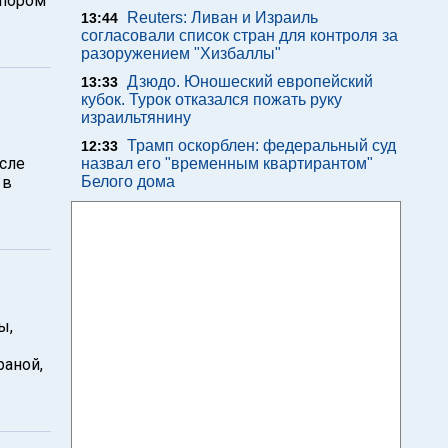
опором
Reuters: Ливан и Израиль
13:44
согласовали список стран для контроля за
разоружением "Хизбаллы"
Дзюдо. Юношеский европейский
13:33
кубок. Турок отказался пожать руку
израильтянину
Трамп оскорблен: федеральный суд
12:33
осле
назвал его "временным квартирантом"
 в
Белого дома
ы,
раной,