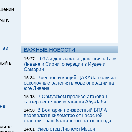
ушении
ей в
тве
ВАЖНЫЕ НОВОСТИ
1037-й день войны: действия в Газе,
15:37
ный в
Ливане и Сирии, операции в Иудее и
Самарии
Военнослужащий ЦАХАЛа получил
15:34
осколочные ранения в ходе операции на
юге Ливана
В Ормузском проливе атакован
15:18
танкер нефтяной компании Абу-Даби
на
В Болгарии неизвестный БПЛА
14:38
взорвался в километре от насосной
станции Трансбалканского газопровода
а свою
Умер отец Лионеля Месси
14:01