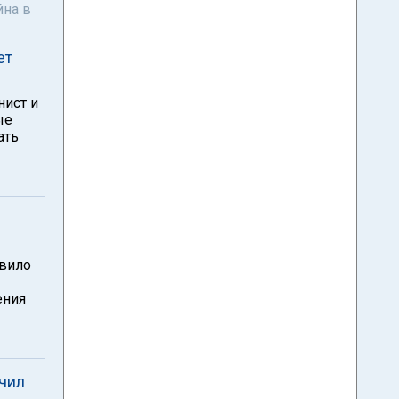
йна в
ет
нист и
ые
ать
овило
ения
чил