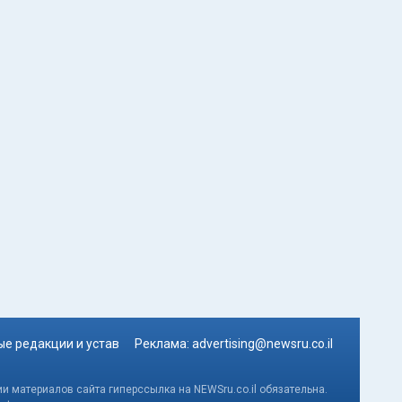
е редакции и устав
Реклама:
advertising@newsru.co.il
и материалов сайта гиперссылка на NEWSru.co.il обязательна.