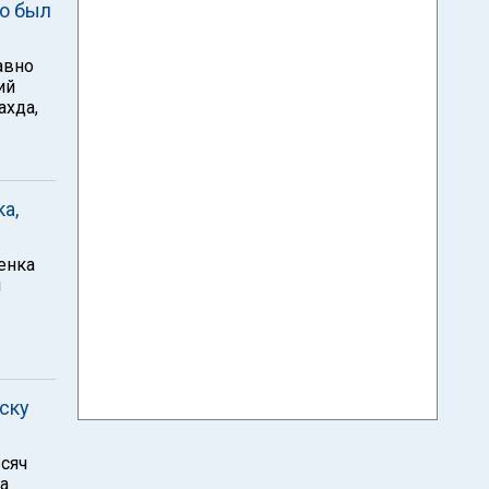
го был
авно
ий
ахда,
а,
енка
л
ску
сяч
а