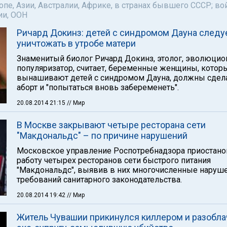
пе, Азии, Австралии, Африке, в странах бывшего СССР; во
ии, ООН
Ричард Докинз: детей с синдромом Дауна следу
уничтожать в утробе матери
Знаменитый биолог Ричард Докинз, этолог, эволюцио
популяризатор, считает, беременные женщины, котор
вынашивают детей с синдромом Дауна, должны сдел
аборт и "попытаться вновь забеременеть".
20.08.2014 21:15
// Мир
В Москве закрывают четыре ресторана сети
"Макдональдс" – по причине нарушений
Московское управление Роспотребнадзора приостан
работу четырех ресторанов сети быстрого питания
"Макдональдс", выявив в них многочисленные наруш
требований санитарного законодательства.
20.08.2014 19:42
// Мир
Житель Чувашии прикинулся киллером и разобла