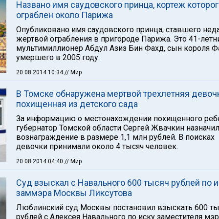
Названо имя саудовского принца, кортеж которо
ограблен около Парижа
Опубликовано имя саудовского принца, ставшего нед
жертвой ограбления в пригороде Парижа. Это 41-летн
мультимиллионер Абдул Азиз Бин Фахд, сын короля Ф
умершего в 2005 году.
20.08.2014 10:34
// Мир
В Томске обнаружена мертвой трехлетняя девочк
похищенная из детского сада
За информацию о местонахождении похищенного реб
губернатор Томской области Сергей Жвачкин назначи
вознаграждение в размере 1,1 млн рублей. В поисках
девочки принимали около 4 тысяч человек.
20.08.2014 04:40
// Мир
Суд взыскал с Навального 600 тысяч рублей по и
заммэра Москвы Ликсутова
Люблинский суд Москвы постановил взыскать 600 ты
рублей с Алексея Навального по иску заместителя мэр