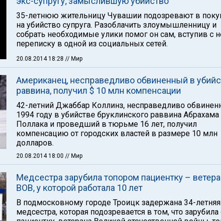
экс-супругу, замыслившую убийство
35-летнюю жительницу Чувашии подозревают в пок
на убийство супруга. Разоблачить злоумышленницу и
собрать необходимые улики помог он сам, вступив с н
переписку в одной из социальных сетей.
20.08.2014 18:28
// Мир
Американец, несправедливо обвиненный в убийс
раввина, получил $ 10 млн компенсации
42-летний Джаббар Коллинз, несправедливо обвинен
1994 году в убийстве бруклинского раввина Абрахама
Поллака и проведший в тюрьме 16 лет, получил
компенсацию от городских властей в размере 10 млн
долларов.
20.08.2014 18:00
// Мир
Медсестра зарубила топором пациентку – ветера
ВОВ, у которой работала 10 лет
В подмосковному городе Троицк задержана 34-летняя
медсестра, которая подозревается в том, что зарубил