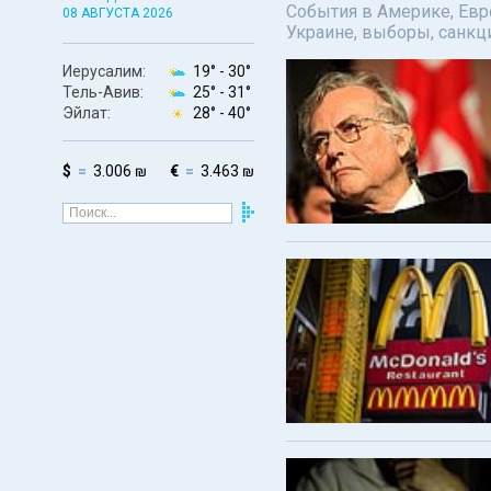
События в Америке, Евро
08 АВГУСТА 2026
Украине, выборы, санкц
Иерусалим:
19° -
30°
Тель-Авив:
25° -
31°
Эйлат:
28° -
40°
$
3.006 ₪
€
3.463 ₪