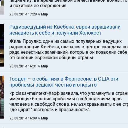
пациентку, ветерана Великой отечественной войны, т
и похитила ее сбережения.
20.08.2014 17:28
// Мир
Радиоведущий из Квебека: евреи взращивали
ненависть к себе и получили Холокост
Жиль Проулкс, один из самых популярных ведущих
радиостанции Квебека, оказался в центре скандала п
ряда нелестных замечаний, которые он позволил себе
отношении еврейской общины страны.
20.08.2014 16:31
// Мир
Госдеп – о событиях в Фергюсоне: в США эти
проблемы решают честно и открыто
<p class=maintext>Харф заявила, что упомянутые стран
имеющие большие проблемы с соблюдением прав
человека и свободой слова, нельзя сравнивать с ее ст
где царят "честность и прозрачность".
20.08.2014 16:08
// Мир