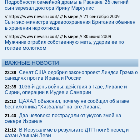
Подробности семейной драмы в Раанане: 26-летний
сын зарезал доктора Ирину Маргулис
//
https://www.newsru.co.il/
//
В мире
//
21 сентября 2009
Сын экс-министра здравоохранения Британии обвинен
в хранении наркотиков
//
https://www.newsru.co.il/
//
В мире
//
30 июня 2009
Мужчина ограбил собственную мать, ударив ее по
голове молотком
ВАЖНЫЕ НОВОСТИ
Сенат США одобрил законопроект Линдси Грэма о
22:38
санкциях против Ирана и России
1036-й день войны: действия в Газе, Ливане и
22:35
Сирии, операции в Иудее и Самарии
ЦАХАЛ объяснил, почему не сообщил об атаке
22:12
беспилотника "Хизбаллы" на юге Ливана
Два человека пострадали от укусов змей на
21:40
севере Израиля
В Иерусалиме в результате ДТП погиб певец и
21:12
хазан Авишай Леви