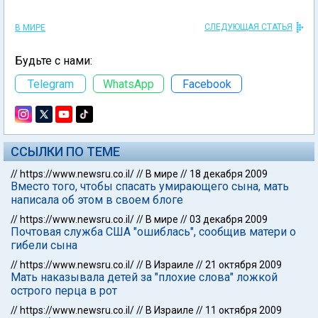
СЛЕДУЮЩАЯ СТАТЬЯ
В МИРЕ
Будьте с нами:
Telegram
WhatsApp
Facebook
ССЫЛКИ ПО ТЕМЕ
//
https://www.newsru.co.il/
//
В мире
//
18 декабря 2009
Вместо того, чтобы спасать умирающего сына, мать
написала об этом в своем блоге
//
https://www.newsru.co.il/
//
В мире
//
03 декабря 2009
Почтовая служба США "ошиблась", сообщив матери о
гибели сына
//
https://www.newsru.co.il/
//
В Израиле
//
21 октября 2009
Мать наказывала детей за "плохие слова" ложкой
острого перца в рот
//
https://www.newsru.co.il/
//
В Израиле
//
11 октября 2009