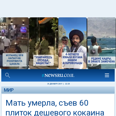
ИСПАНЕЦ ЗРЯ
НАПАЛ НА
РЕЗЕРВИСТА
ЦАХАЛА
20 ДЕКАБРЯ 2009
|
22:25
МИР
Мать умерла, съев 60
плиток дешевого кокаина