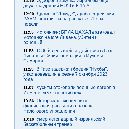
Одобрена закупка Израилем еще
12:10
двух эскадрилий F-35I и F-15IA
Драмы в "Ликуде", арабо-еврейский
12:00
РААМ, центристы на распутье. Итоги
недели
Источники: БПЛА ЦАХАЛа атаковал
11:55
мотоцикл на юге Ливана, убитый и
раненый
1036-й день войны: действия в Газе,
11:53
Ливане и Сирии, операции в Иудее и
Самарии
В Газе задержан боевик "Нухбы",
11:29
участвовавший в резне 7 октября 2023
года
Хуситы атаковали военные лагеря в
11:07
Йемене, десятки погибших
Осторожно, мошенники:
10:56
фишинговая рассылка от имени
Налогового управления
Умер легендарный израильский
10:16
баскетбольный тренер