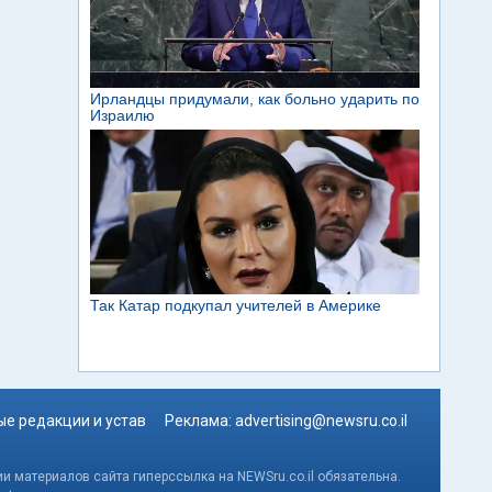
е редакции и устав
Реклама:
advertising@newsru.co.il
и материалов сайта гиперссылка на NEWSru.co.il обязательна.