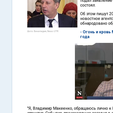
подал заявление
состоял.
Об этом пишут 20
новостное агент
обнародовано об
- Огонь и кровь
Фото: Википедия, News UTR
года
"Я, Владимир Макеенко, обращаюсь лично к 