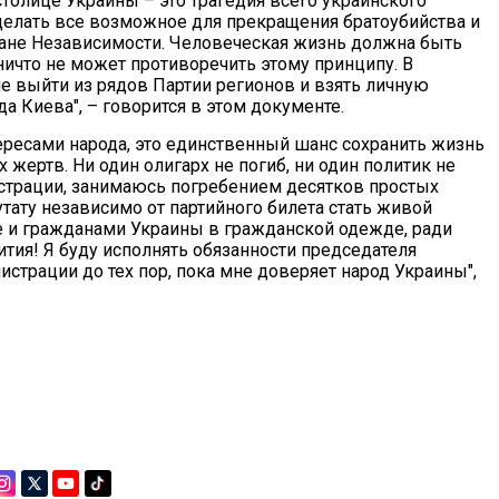
столице Украины – это трагедия всего украинского
 сделать все возможное для прекращения братоубийства и
ане Независимости. Человеческая жизнь должна быть
ичто не может противоречить этому принципу. В
е выйти из рядов Партии регионов и взять личную
а Киева", – говорится в этом документе.
ресами народа, это единственный шанс сохранить жизнь
 жертв. Ни один олигарх не погиб, ни один политик не
истрации, занимаюсь погребением десятков простых
ату независимо от партийного билета стать живой
и гражданами Украины в гражданской одежде, ради
тия! Я буду исполнять обязанности председателя
страции до тех пор, пока мне доверяет народ Украины",