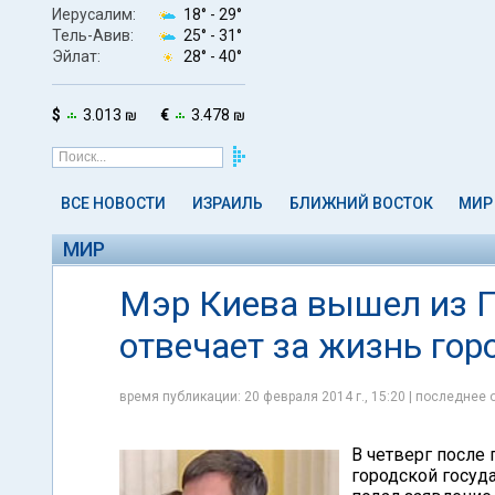
Иерусалим:
18° -
29°
Тель-Авив:
25° -
31°
Эйлат:
28° -
40°
$
3.013 ₪
€
3.478 ₪
ВСЕ НОВОСТИ
ИЗРАИЛЬ
БЛИЖНИЙ ВОСТОК
МИР
МИР
Мэр Киева вышел из П
отвечает за жизнь го
время публикации: 20 февраля 2014 г., 15:20 | последнее 
В четверг после 
городской госуд