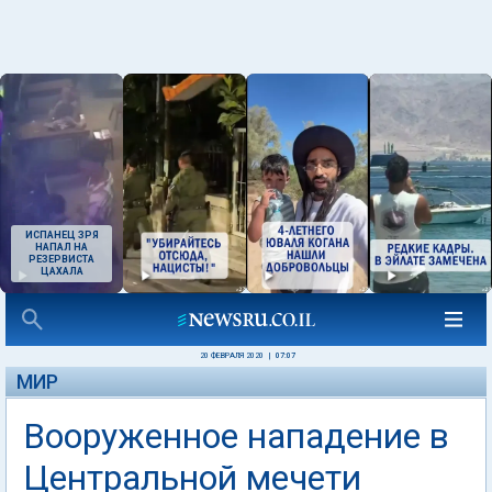
ИСПАНЕЦ ЗРЯ
НАПАЛ НА
РЕЗЕРВИСТА
ЦАХАЛА
20 ФЕВРАЛЯ 2020
|
07:07
МИР
Вооруженное нападение в
Центральной мечети