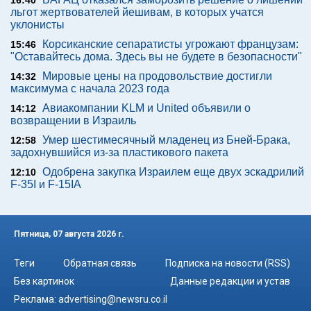
льгот жертвователей йешивам, в которых учатся
уклонисты
Корсиканские сепаратисты угрожают французам:
15:46
"Оставайтесь дома. Здесь вы не будете в безопасности"
Мировые цены на продовольствие достигли
14:32
максимума с начала 2023 года
Авиакомпании KLM и United объявили о
14:12
возвращении в Израиль
Умер шестимесячный младенец из Бней-Брака,
12:58
задохнувшийся из-за пластикового пакета
Одобрена закупка Израилем еще двух эскадрилий
12:10
F-35I и F-15IA
Пятница, 07 августа 2026 г.
Теги
Обратная связь
Подписка на новости (RSS)
Без картинок
Данные редакции и устав
Реклама:
advertising@newsru.co.il