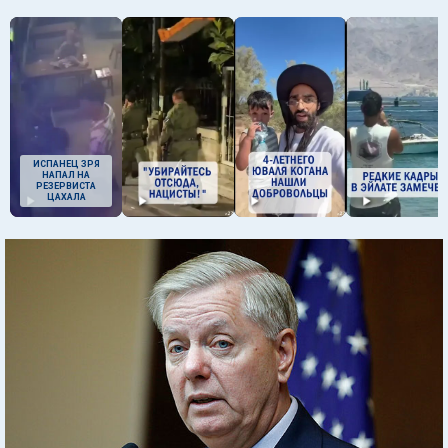
ИСПАНЕЦ ЗРЯ
НАПАЛ НА
РЕЗЕРВИСТА
ЦАХАЛА