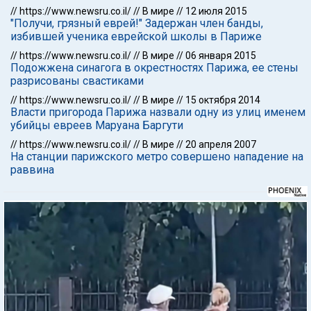
//
https://www.newsru.co.il/
//
В мире
//
12 июля 2015
"Получи, грязный еврей!" Задержан член банды,
избившей ученика еврейской школы в Париже
//
https://www.newsru.co.il/
//
В мире
//
06 января 2015
Подожжена синагога в окрестностях Парижа, ее стены
разрисованы свастиками
//
https://www.newsru.co.il/
//
В мире
//
15 октября 2014
Власти пригорода Парижа назвали одну из улиц именем
убийцы евреев Маруана Баргути
//
https://www.newsru.co.il/
//
В мире
//
20 апреля 2007
На станции парижского метро совершено нападение на
раввина