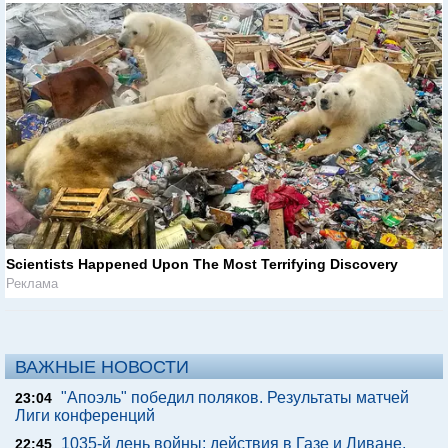
Scientists Happened Upon The Most Terrifying Discovery
Реклама
ВАЖНЫЕ НОВОСТИ
"Апоэль" победил поляков. Результаты матчей
23:04
Лиги конференций
1035-й день войны: действия в Газе и Ливане,
22:45