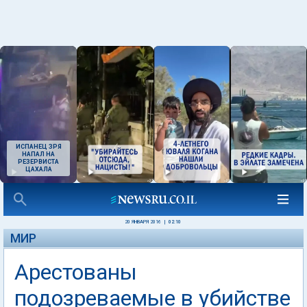
ИСПАНЕЦ ЗРЯ
НАПАЛ НА
РЕЗЕРВИСТА
ЦАХАЛА
20 ЯНВАРЯ 2016
|
02:10
МИР
Арестованы
подозреваемые в убийстве