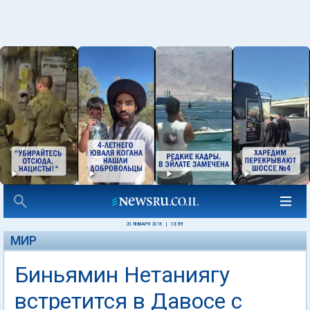
20 ЯНВАРЯ 2016
|
13:59
МИР
Биньямин Нетаниягу
встретится в Давосе с