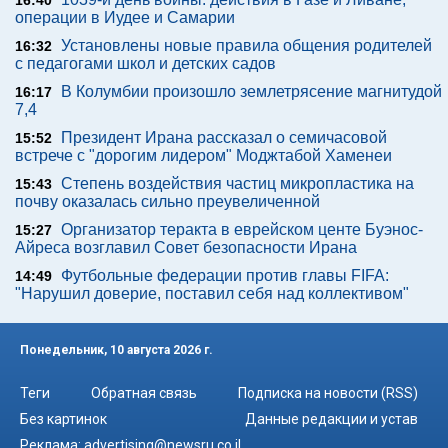
16:40
операции в Иудее и Самарии
Установлены новые правила общения родителей
16:32
с педагогами школ и детских садов
В Колумбии произошло землетрясение магнитудой
16:17
7,4
Президент Ирана рассказал о семичасовой
15:52
встрече с "дорогим лидером" Моджтабой Хаменеи
Степень воздействия частиц микропластика на
15:43
почву оказалась сильно преувеличенной
Организатор теракта в еврейском центе Буэнос-
15:27
Айреса возглавил Совет безопасности Ирана
Футбольные федерации против главы FIFA:
14:49
"Нарушил доверие, поставил себя над коллективом"
Понедельник, 10 августа 2026 г.
Теги
Обратная связь
Подписка на новости (RSS)
Без картинок
Данные редакции и устав
Реклама:
advertising@newsru.co.il