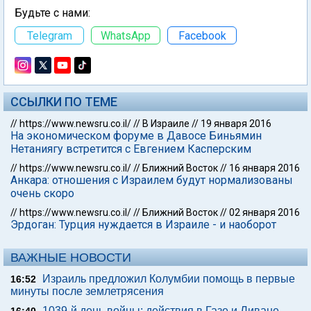
Будьте с нами:
Telegram
WhatsApp
Facebook
ССЫЛКИ ПО ТЕМЕ
//
https://www.newsru.co.il/
//
В Израиле
//
19 января 2016
На экономическом форуме в Давосе Биньямин
Нетаниягу встретится с Евгением Касперским
//
https://www.newsru.co.il/
//
Ближний Восток
//
16 января 2016
Анкара: отношения с Израилем будут нормализованы
очень скоро
//
https://www.newsru.co.il/
//
Ближний Восток
//
02 января 2016
Эрдоган: Турция нуждается в Израиле - и наоборот
ВАЖНЫЕ НОВОСТИ
Израиль предложил Колумбии помощь в первые
16:52
минуты после землетрясения
1039-й день войны: действия в Газе и Ливане,