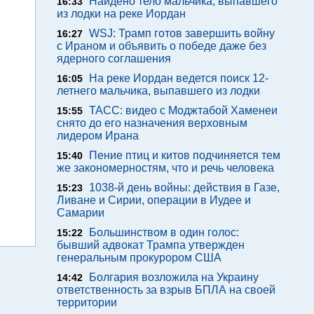
Найдено тело мальчика, выпавшего
16:33
из лодки на реке Иордан
WSJ: Трамп готов завершить войну
16:27
с Ираном и объявить о победе даже без
ядерного соглашения
На реке Иордан ведется поиск 12-
16:05
летнего мальчика, выпавшего из лодки
ТАСС: видео с Моджтабой Хаменеи
15:55
снято до его назначения верховным
лидером Ирана
Пение птиц и китов подчиняется тем
15:40
же закономерностям, что и речь человека
1038-й день войны: действия в Газе,
15:23
Ливане и Сирии, операции в Иудее и
Самарии
Большинством в один голос:
15:22
бывший адвокат Трампа утвержден
генеральным прокурором США
Болгария возложила на Украину
14:42
ответственность за взрыв БПЛА на своей
территории