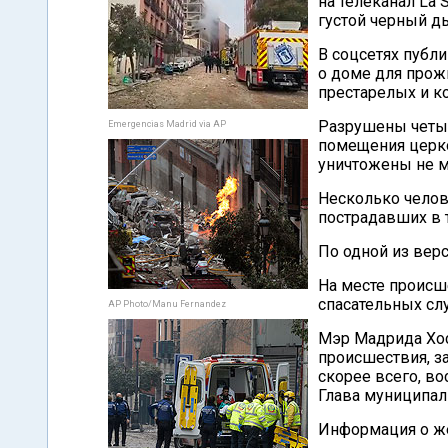
на телеканал La 
густой черный д
В соцсетях публ
о доме для прож
престарелых и к
Разрушены четыр
Emergencias Madrid via AP
помещения церко
уничтожены не м
Несколько челов
пострадавших в 
По одной из вер
На месте происш
спасательных сл
AP Photo/Manu Fernandez
Мэр Мадрида Хос
происшествия, з
скорее всего, во
Глава муниципал
Информация о же