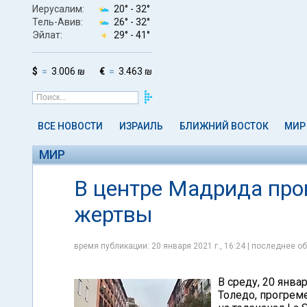
Иерусалим:
20° -
32°
Тель-Авив:
26° -
32°
Эйлат:
29° -
41°
$
3.006 ₪
€
3.463 ₪
ВСЕ НОВОСТИ
ИЗРАИЛЬ
БЛИЖНИЙ ВОСТОК
МИР
МИР
В центре Мадрида про
жертвы
время публикации: 20 января 2021 г., 16:24 | последнее об
В среду, 20 янва
Толедо, прогрем