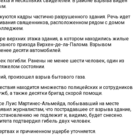
Sexta и нескольких свидетелей. В районе взрыва виден
ым.
икуются кадры частично разрушенного здания. Речь идет
ивания священников, расположенном рядом с домом
олледжем.
е верхних этажа здания, в котором находились жилые
вного прихода Вирхен-де-ла-Палома. Взрывом
енее десяти автомобилей.
ек погибли. Ранены не менее шести человек, один из
тяжелом состоянии.
сий, произошел взрыв бытового газа.
ествия находится множество полицейских и сотрудников
ужб, а также десятки бригад скорой помощи.
е Луис Мартинес-Альмейда, побывавший на месте
аявил журналистам, что пострадавшее от взрыва здание,
сстановлению не подлежит и, видимо, будет снесено.
итета подтвердил гибель двух человек.
ртвах и причиненном ущербе уточняется.