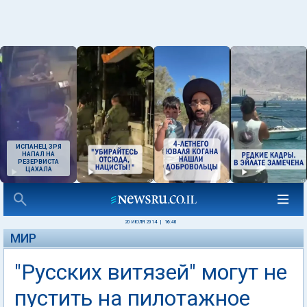
ИСПАНЕЦ ЗРЯ
НАПАЛ НА
РЕЗЕРВИСТА
ЦАХАЛА
20 ИЮЛЯ 2014
|
16:40
МИР
"Русских витязей" могут не
пустить на пилотажное