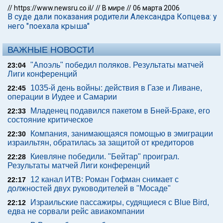
//
https://www.newsru.co.il/
//
В мире
//
06 марта 2006
В суде дали показания родители Александра Копцева: у
него "поехала крыша"
ВАЖНЫЕ НОВОСТИ
"Апоэль" победил поляков. Результаты матчей
23:04
Лиги конференций
1035-й день войны: действия в Газе и Ливане,
22:45
операции в Иудее и Самарии
Младенец подавился пакетом в Бней-Браке, его
22:33
состояние критическое
Компания, занимающаяся помощью в эмиграции
22:30
израильтян, обратилась за защитой от кредиторов
Киевляне победили. "Бейтар" проиграл.
22:28
Результаты матчей Лиги конференций
12 канал ИТВ: Роман Гофман снимает с
22:17
должностей двух руководителей в "Мосаде"
Израильские пассажиры, судящиеся с Blue Bird,
22:12
едва не сорвали рейс авиакомпании