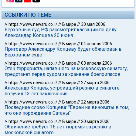
ССЫЛКИ ПО ТЕМЕ
//
https://www.newsru.co.il/
//
В мире
//
30 мая 2006
Верховный суд РФ рассмотрит кассации по делу
Александар Копцева 20 июня
//
https://www.newsru.co.il/
//
В мире
//
04 апреля 2006
Приговор Александру Копцеву будет обжалован в
Верховном суде
//
https://www.newsru.co.il/
//
В мире
//
03 апреля 2006
Отец террориста, напавшего на московскую синагогу,
предстанет перед судом за хранение боеприпасов
//
https://www.newsru.co.il/
//
В мире
//
27 марта 2006
Александр Копцев, устроивший резню в синагоге,
получил 13 лет заключения
//
https://www.newsru.co.il/
//
В мире
//
22 марта 2006
Последнее слово Копцева: "Евреи не виноваты в том,
что они порождение Сатаны"
//
https://www.newsru.co.il/
//
В мире
//
20 марта 2006
Обвинение требует 16 лет тюрьмы за резню в
московской синагоге