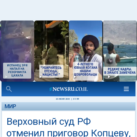
ИСПАНЕЦ ЗРЯ
НАПАЛ НА
РЕЗЕРВИСТА
ЦАХАЛА
20 ИЮНЯ 2006
|
01:59
МИР
Верховный суд РФ
отменил приговор Копцеву,