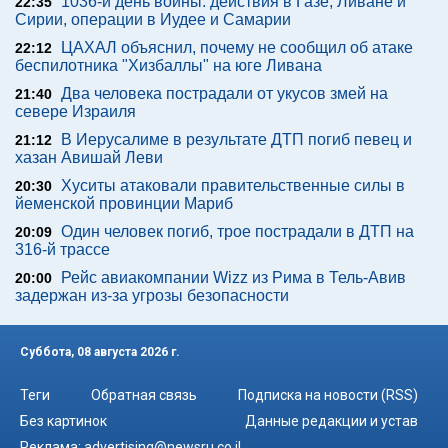
1036-й день войны: действия в Газе, Ливане и
22:35
Сирии, операции в Иудее и Самарии
ЦАХАЛ объяснил, почему не сообщил об атаке
22:12
беспилотника "Хизбаллы" на юге Ливана
Два человека пострадали от укусов змей на
21:40
севере Израиля
В Иерусалиме в результате ДТП погиб певец и
21:12
хазан Авишай Леви
Хуситы атаковали правительственные силы в
20:30
йеменской провинции Мариб
Один человек погиб, трое пострадали в ДТП на
20:09
316-й трассе
Рейс авиакомпании Wizz из Рима в Тель-Авив
20:00
задержан из-за угрозы безопасности
Суббота, 08 августа 2026 г.
Теги
Обратная связь
Подписка на новости (RSS)
Без картинок
Данные редакции и устав
Реклама:
advertising@newsru.co.il