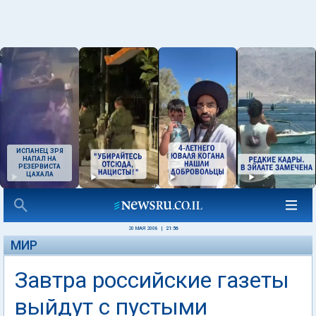
ИСПАНЕЦ ЗРЯ
НАПАЛ НА
РЕЗЕРВИСТА
ЦАХАЛА
20 МАЯ 2008
|
21:56
МИР
Завтра российские газеты
выйдут с пустыми