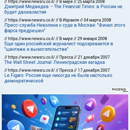
//
https://www.newsru.co.il/
//
В мире
//
25 марта 2008
Дмитрий Медведев – The Financial Times: в России не
будет двоевластия
//
https://www.newsru.co.il/
//
В Израиле
//
04 марта 2008
Пресс-служба Невзлина о суде в Москве: "Финал этого
фарса предрешен"
//
https://www.newsru.co.il/
//
В мире
//
29 января 2008
Еще один российский журналист подозревается в
"шантаже и вымогательстве"
//
https://www.newsru.co.il/
//
Пресса
//
21 декабря 2007
The Wall Street Journal: Ленинградская загадка
//
https://www.newsru.co.il/
//
Пресса
//
17 декабря 2007
Le Figaro: Россия еще никогда не была настолько
демократической