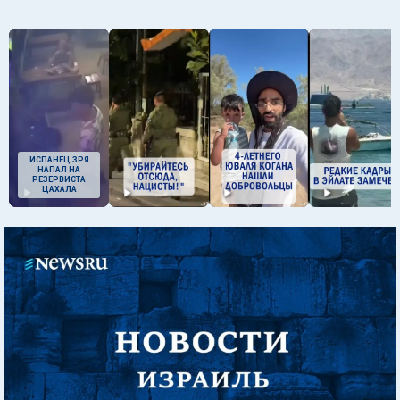
ИСПАНЕЦ ЗРЯ
НАПАЛ НА
РЕЗЕРВИСТА
ЦАХАЛА