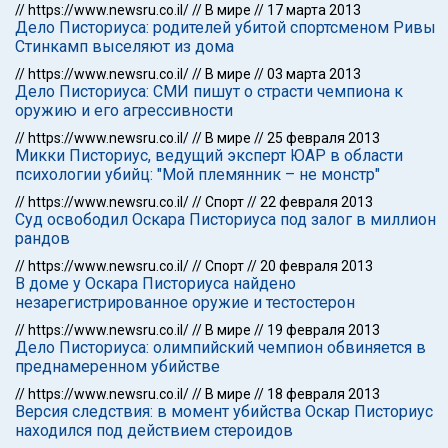
//
https://www.newsru.co.il/
//
В мире
//
17 марта 2013
Дело Писториуса: родителей убитой спортсменом Ривы
Стинкамп выселяют из дома
//
https://www.newsru.co.il/
//
В мире
//
03 марта 2013
Дело Писториуса: СМИ пишут о страсти чемпиона к
оружию и его агрессивности
//
https://www.newsru.co.il/
//
В мире
//
25 февраля 2013
Микки Писториус, ведущий эксперт ЮАР в области
психологии убийц: "Мой племянник – не монстр"
//
https://www.newsru.co.il/
//
Спорт
//
22 февраля 2013
Суд освободил Оскара Писториуса под залог в миллион
рандов
//
https://www.newsru.co.il/
//
Спорт
//
20 февраля 2013
В доме у Оскара Писториуса найдено
незарегистрированное оружие и тестостерон
//
https://www.newsru.co.il/
//
В мире
//
19 февраля 2013
Дело Писториуса: олимпийский чемпион обвиняется в
преднамеренном убийстве
//
https://www.newsru.co.il/
//
В мире
//
18 февраля 2013
Версия следствия: в момент убийства Оскар Писториус
находился под действием стероидов