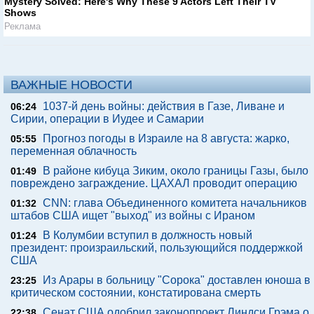
Mystery Solved: Here's Why These 9 Actors Left Their TV
Shows
Реклама
ВАЖНЫЕ НОВОСТИ
1037-й день войны: действия в Газе, Ливане и
06:24
Сирии, операции в Иудее и Самарии
Прогноз погоды в Израиле на 8 августа: жарко,
05:55
переменная облачность
В районе кибуца Зиким, около границы Газы, было
01:49
повреждено заграждение. ЦАХАЛ проводит операцию
CNN: глава Объединенного комитета начальников
01:32
штабов США ищет "выход" из войны с Ираном
В Колумбии вступил в должность новый
01:24
президент: произраильский, пользующийся поддержкой
США
Из Арары в больницу "Сорока" доставлен юноша в
23:25
критическом состоянии, констатирована смерть
Сенат США одобрил законопроект Линдси Грэма о
22:38