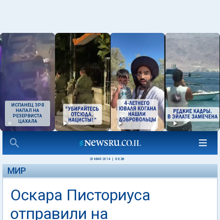
ИСПАНЕЦ ЗРЯ
НАПАЛ НА
РЕЗЕРВИСТА
ЦАХАЛА
20 МАЯ 2014
|
03:26
МИР
Оскара Писториуса
отправили на