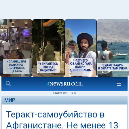
ИСПАНЕЦ ЗРЯ
НАПАЛ НА
РЕЗЕРВИСТА
ЦАХАЛА
20 НОЯБРЯ 2009
|
10:24
МИР
Теракт-самоубийство в
Афганистане. Не менее 13