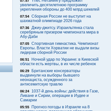
Ynet: Нетаниягу предложил
07:57
увеличить десятилетнюю программу
укрепления обороны до 400 млрд шекелей
Сборная России не выступит на
07:54
шахматной олимпиаде 2026 года
Джиу-джитсу. Израильтянка стала
07:36
серебряным призером чемпионата мира в
Абу-Даби
Спортивная гимнастика. Чемпионат
07:05
Европы. Власти Хорватии не выдали визы
лидерам сборной России
Ночной удар по Украине: в Киевской
06:51
области есть жертвы, в их числе ребенок
Британские консерваторы
06:29
выдвинули на выборы бывшего
неонациста, осужденного за
антисемитскую травлю
1037-й день войны: действия в Газе,
06:24
Ливане и Сирии, операции в Иудее и
Самарии
Прогноз погоды в Израиле на 8
05:55