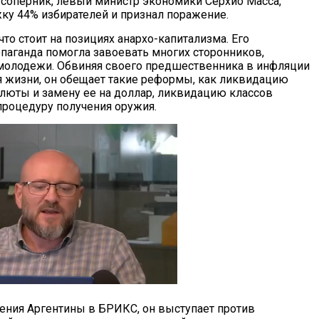
о соперник, левый министр экономики Серхио Масса,
ку 44% избирателей и признал поражение.
что стоит на позициях анархо-капитализма. Его
опаганда помогла завоевать многих сторонников,
молодежи. Обвиняя своего предшественника в инфляции
я жизни, он обещает такие реформы, как ликвидацию
люты и замену ее на доллар, ликвидацию классов
процедуру получения оружия.
ения Аргентины в БРИКС, он выступает против