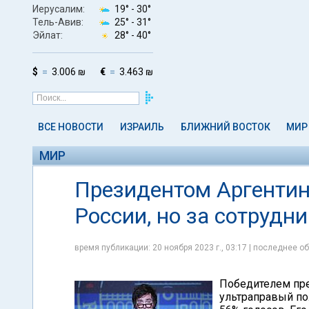
Иерусалим:
19° -
30°
Тель-Авив:
25° -
31°
Эйлат:
28° -
40°
$
3.006 ₪
€
3.463 ₪
ВСЕ НОВОСТИ
ИЗРАИЛЬ
БЛИЖНИЙ ВОСТОК
МИР
МИР
Президентом Аргентин
России, но за сотрудн
время публикации: 20 ноября 2023 г., 03:17 | последнее об
Победителем пре
ультраправый по