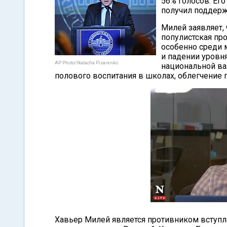
56% голосов. Ег
получил поддерж
Милей заявляет, 
популистская пр
особенно среди 
и падении уровн
AP Photo/Natacha Pisarenko
национальной ва
полового воспитания в школах, облегчение 
Хавьер Милей является противником вступл