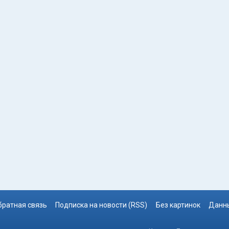
братная связь
Подписка на новости (RSS)
Без картинок
Данны