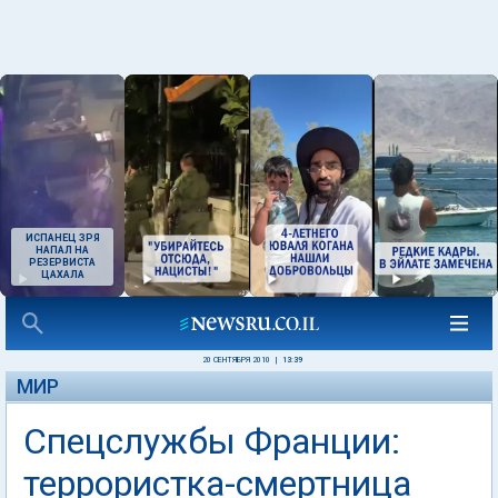
ИСПАНЕЦ ЗРЯ
НАПАЛ НА
РЕЗЕРВИСТА
ЦАХАЛА
20 СЕНТЯБРЯ 2010
|
13:39
МИР
Спецслужбы Франции:
террористка-смертница