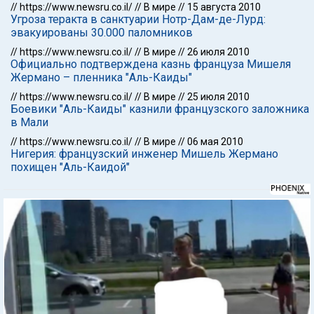
//
https://www.newsru.co.il/
//
В мире
//
15 августа 2010
Угроза теракта в санктуарии Нотр-Дам-де-Лурд:
эвакуированы 30.000 паломников
//
https://www.newsru.co.il/
//
В мире
//
26 июля 2010
Официально подтверждена казнь француза Мишеля
Жермано – пленника "Аль-Каиды"
//
https://www.newsru.co.il/
//
В мире
//
25 июля 2010
Боевики "Аль-Каиды" казнили французского заложника
в Мали
//
https://www.newsru.co.il/
//
В мире
//
06 мая 2010
Нигерия: французский инженер Мишель Жермано
похищен "Аль-Каидой"