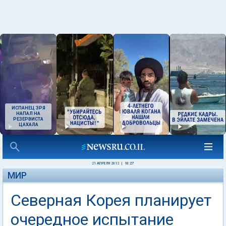
ИСПАНЕЦ ЗРЯ
НАПАЛ НА
РЕЗЕРВИСТА
ЦАХАЛА
21 АПРЕЛЯ 2012
|
10:27
МИР
Северная Корея планирует
очередное испытание