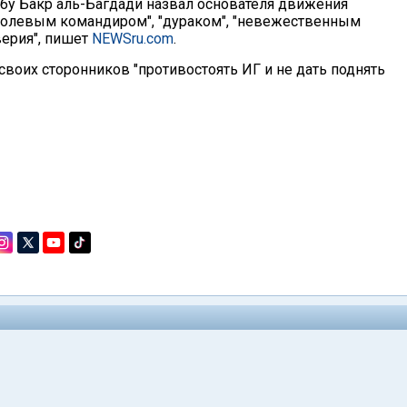
Абу Бакр аль-Багдади назвал основателя движения
полевым командиром", "дураком", "невежественным
верия", пишет
NEWSru.com
.
своих сторонников "противостоять ИГ и не дать поднять