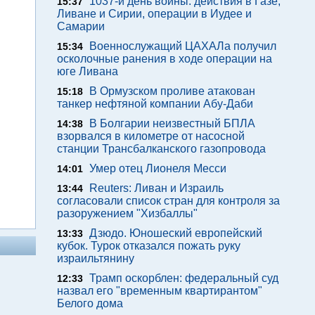
1037-й день войны: действия в Газе,
15:37
Ливане и Сирии, операции в Иудее и
Самарии
Военнослужащий ЦАХАЛа получил
15:34
осколочные ранения в ходе операции на
юге Ливана
В Ормузском проливе атакован
15:18
танкер нефтяной компании Абу-Даби
В Болгарии неизвестный БПЛА
14:38
взорвался в километре от насосной
станции Трансбалканского газопровода
Умер отец Лионеля Месси
14:01
Reuters: Ливан и Израиль
13:44
согласовали список стран для контроля за
разоружением "Хизбаллы"
Дзюдо. Юношеский европейский
13:33
кубок. Турок отказался пожать руку
израильтянину
Трамп оскорблен: федеральный суд
12:33
назвал его "временным квартирантом"
Белого дома