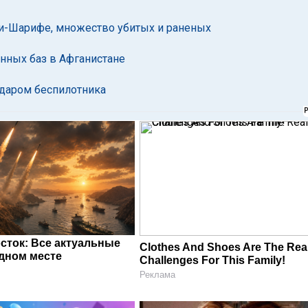
ри-Шарифе, множество убитых и раненых
енных баз в Афганистане
ударом беспилотника
сток: Все актуальные
Clothes And Shoes Are The Rea
одном месте
Challenges For This Family!
Реклама