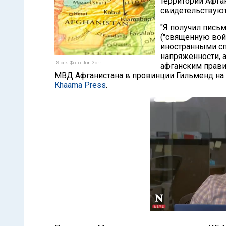
территории Афган
свидетельствуют
"Я получил пись
("священную войн
иностранными сп
напряженности, 
iStock. Фото: Jon Gorr
афганским прави
МВД Афганистана в провинции Гильменд на 
Khaama Press
.