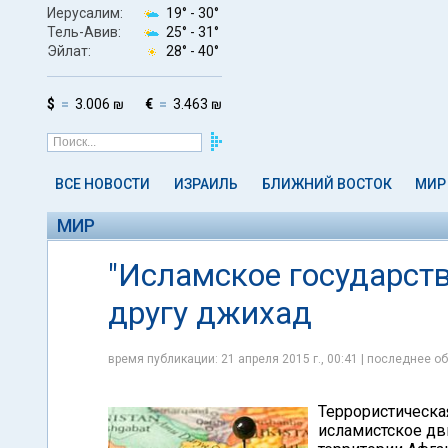
Иерусалим:
19° -
30°
Тель-Авив:
25° -
31°
Эйлат:
28° -
40°
$
3.006 ₪
€
3.463 ₪
ВСЕ НОВОСТИ
ИЗРАИЛЬ
БЛИЖНИЙ ВОСТОК
МИР
МИР
"Исламское государств
другу джихад
время публикации: 21 апреля 2015 г., 00:41 | последнее об
Террористическа
исламистское дв