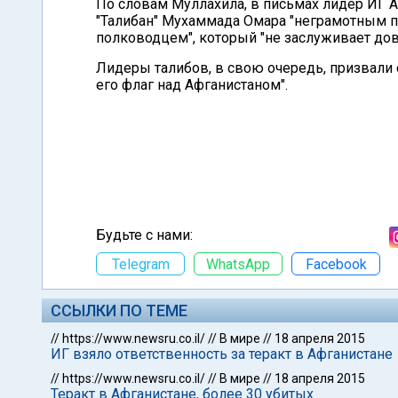
По словам Муллахила, в письмах лидер ИГ 
"Талибан" Мухаммада Омара "неграмотным 
полководцем", который "не заслуживает до
Лидеры талибов, в свою очередь, призвали 
его флаг над Афганистаном".
Будьте с нами:
Telegram
WhatsApp
Facebook
ССЫЛКИ ПО ТЕМЕ
//
https://www.newsru.co.il/
//
В мире
//
18 апреля 2015
ИГ взяло ответственность за теракт в Афганистане
//
https://www.newsru.co.il/
//
В мире
//
18 апреля 2015
Теракт в Афганистане, более 30 убитых