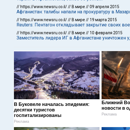
//
https://www.newsru.co.il/
//
В мире
//
09 апреля 2015
Афганистан: талибы напали на прокуратуру в Маза
//
https://www.newsru.co.il/
//
В мире
//
19 марта 2015
Reuters: Пентагон откладывает закрытие своих во
//
https://www.newsru.co.il/
//
В мире
//
10 февраля 2015
Заместитель лидера ИГ в Афганистане уничтожен 
Ближний Во
В Буковеле началась эпидемия:
новости в 
десятки туристов
Реклама
госпитализированы
Реклама