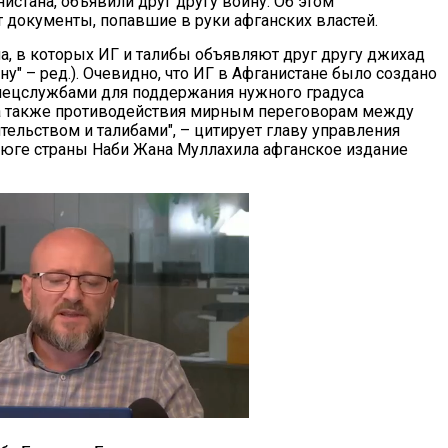
истана, объявили друг другу войну. Об этом
 документы, попавшие в руки афганских властей.
ма, в которых ИГ и талибы объявляют друг другу джихад
у" – ред.). Очевидно, что ИГ в Афганистане было создано
ецслужбами для поддержания нужного градуса
а также противодействия мирным переговорам между
тельством и талибами", – цитирует главу управления
юге страны Наби Жана Муллахила афганское издание