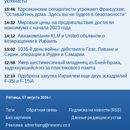
уклонисты
Корсиканские сепаратисты угрожают французам:
15:46
"Оставайтесь дома. Здесь вы не будете в безопасности"
Мировые цены на продовольствие достигли
14:32
максимума с начала 2023 года
Авиакомпании KLM и United объявили о
14:12
возвращении в Израиль
1036-й день войны: действия в Газе, Ливане и
13:02
Сирии, операции в Иудее и Самарии
Умер шестимесячный младенец из Бней-Брака,
12:58
задохнувшийся из-за пластикового пакета
Одобрена закупка Израилем еще двух эскадрилий
12:10
F-35I и F-15IA
Пятница, 07 августа 2026 г.
Теги
Обратная связь
Подписка на новости (RSS)
Без картинок
Данные редакции и устав
Реклама:
advertising@newsru.co.il