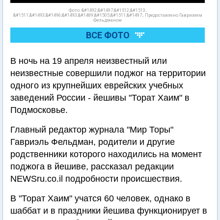
Фото: &#1492;&#1497;&#1512;&#1513;
&#1511;&#1493;&#1496;&#1493;&#1489;&#1505;&#1511;&#1497;. Предоставлено Гавриэлем
Фельдманом
ВСЕ ФОТО
В ночь на 19 апреля неизвестный или
неизвестные совершили поджог на территории
одного из крупнейших еврейских учебных
заведений России - йешивы "Торат Хаим" в
Подмосковье.
Главный редактор журнала "Мир Торы"
Гавриэль Фельдман, родители и другие
родственники которого находились на момент
поджога в йешиве, рассказал редакции
NEWSru.co.il подробности происшествия.
В "Торат Хаим" учатся 60 человек, однако в
шаббат и в праздники йешива функционирует в