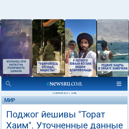
ИСПАНЕЦ ЗРЯ
НАПАЛ НА
РЕЗЕРВИСТА
ЦАХАЛА
21 АПРЕЛЯ 2019
|
13:56
МИР
Поджог йешивы "Торат
Хаим". Уточненные данные