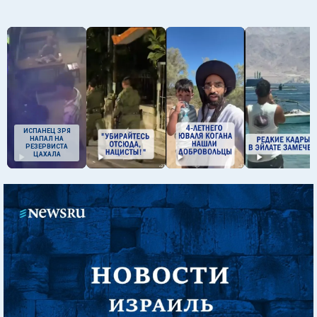
ИСПАНЕЦ ЗРЯ
НАПАЛ НА
РЕЗЕРВИСТА
ЦАХАЛА