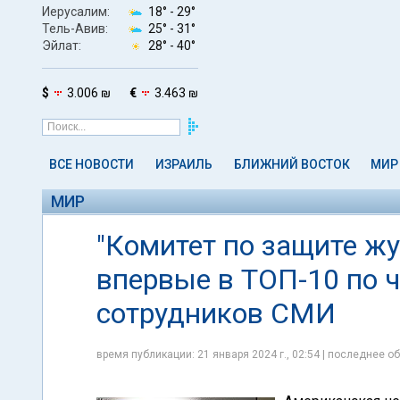
Иерусалим:
18° -
29°
Тель-Авив:
25° -
31°
Эйлат:
28° -
40°
$
3.006 ₪
€
3.463 ₪
ВСЕ НОВОСТИ
ИЗРАИЛЬ
БЛИЖНИЙ ВОСТОК
МИР
МИР
"Комитет по защите жу
впервые в ТОП-10 по 
сотрудников СМИ
время публикации: 21 января 2024 г., 02:54 | последнее об