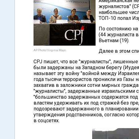
Американская не
журналистов" (C
наибольшее чис
ТОП-10 попал Из
По состоянию на 
(44 журналиста в 
Вьетнам (19).
Далее в этом спи
AP Photo/Virginia Mayo
CPJ пишет, что все "журналисты", лишенные 
были задержаны на Западном берегу (Иудея 
называет эту войну "войной между Израилем 
года тысячи террористов проникли из Газы 
захватив в заложники сотни мирных граждан.
"журналисты", задержанные израильскими с
"большинство задержанных содержатся под 
властям удерживать их под стражей без пре
подозревают задержанного в планировании 
утверждения родственников, согласно кото
в соцсетях.