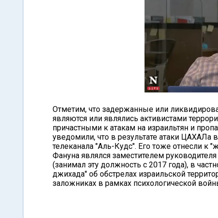
Отметим, что задержанные или ликвидирова
являются или являлись активистами террори
причастными к атакам на израильтян и пропа
уведомили, что в результате атаки ЦАХАЛа в
телеканала "Аль-Кудс". Его тоже отнесли к
Фануна являлся заместителем руководител
(занимал эту должность с 2017 года), в час
джихада" об обстрелах израильской террито
заложниках в рамках психологической войн