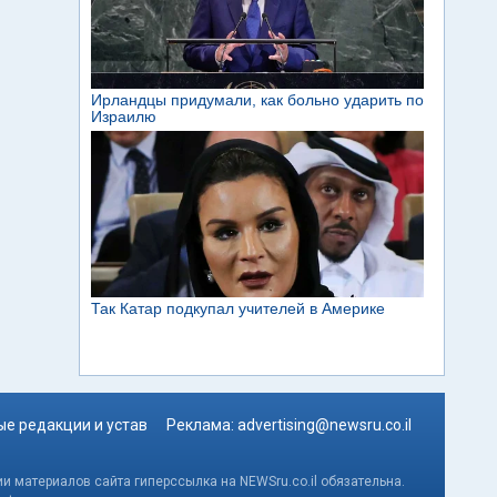
е редакции и устав
Реклама:
advertising@newsru.co.il
и материалов сайта гиперссылка на NEWSru.co.il обязательна.