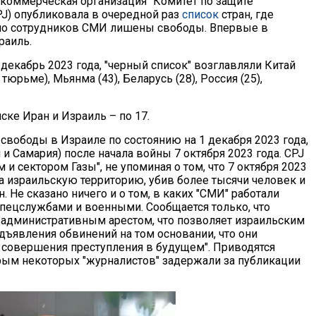
коммерческая организация "Комитет по защите
PJ) опубликовала в очередной раз
список
стран, где
ло сотрудников СМИ лишены свободы. Впервые в
раиль.
декабрь 2023 года, "черный список" возглавляли Китай
тюрьме), Мьянма (43), Беларусь (28), Россия (25),
ске Иран и Израиль – по 17.
свободы в Израиле по состоянию на 1 декабря 2023 года,
и Самария) после начала войны 7 октября 2023 года. CPJ
и сектором Газы", не упоминая о том, что 7 октября 2023
на израильскую территорию, убив более тысячи человек и
 Не сказано ничего и о том, в каких "СМИ" работали
пецслужбами и военными. Сообщается только, что
административным арестом, что позволяет израильским
дъявления обвинений на том основании, что они
совершения преступления в будущем". Приводятся
рым некоторых "журналистов" задержали за публикации