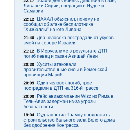
1036-й день войны: действия в Газе,
22:17
Ливане и Сирии, операции в Иудее и
Самарии
ЦАХАЛ объяснил, почему не
22:12
сообщил об атаке беспилотника
"Хизбаллы" на юге Ливана
Два человека пострадали от укусов
21:40
змей на севере Израиля
В Иерусалиме в результате ДТП
21:12
погиб певец и хазан Авишай Леви
Хуситы атаковали
20:30
правительственные силы в йеменской
провинции Мариб
Один человек погиб, трое
20:09
пострадали в ДТП на 316-й трассе
Рейс авиакомпании Wizz из Рима в
20:00
Тель-Авив задержан из-за угрозы
безопасности
Суд запретил Трампу продолжать
19:04
строительство бального зала Белого дома
без одобрения Конгресса