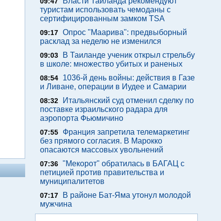
Власти Таиланда рекомендуют
09:47
туристам использовать чемоданы с
сертифицированным замком TSA
Опрос "Mаарива": предвыборный
09:17
расклад за неделю не изменился
В Таиланде ученик открыл стрельбу
09:03
в школе: множество убитых и раненых
1036-й день войны: действия в Газе
08:54
и Ливане, операции в Иудее и Самарии
Итальянский суд отменил сделку по
08:32
поставке израильского радара для
аэропорта Фьюмичино
Франция запретила телемаркетинг
07:55
без прямого согласия. В Марокко
опасаются массовых увольнений
"Мекорот" обратилась в БАГАЦ с
07:36
петицией против правительства и
муниципалитетов
В районе Бат-Яма утонул молодой
07:17
мужчина