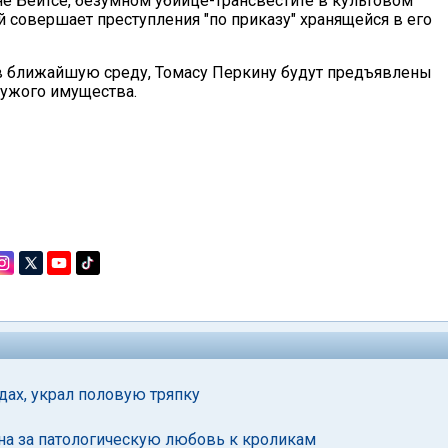
е Бейтсе, безумном убийце-трансвестите в культовом
 совершает преступления "по приказу" хранящейся в его
 в ближайшую среду, Томасу Перкину будут предъявлены
чужого имущества.
дах, украл половую тряпку
на за патологическую любовь к кроликам