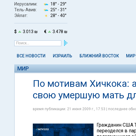
Иерусалим:
18° -
29°
Тель-Авив:
25° -
31°
Эйлат:
28° -
40°
$
3.013 ₪
€
3.478 ₪
ВСЕ НОВОСТИ
ИЗРАИЛЬ
БЛИЖНИЙ ВОСТОК
МИР
МИР
По мотивам Хичкока: 
свою умершую мать дл
время публикации: 21 июня 2009 г., 17:53 | последнее обно
Гражданин США То
переоделся в па