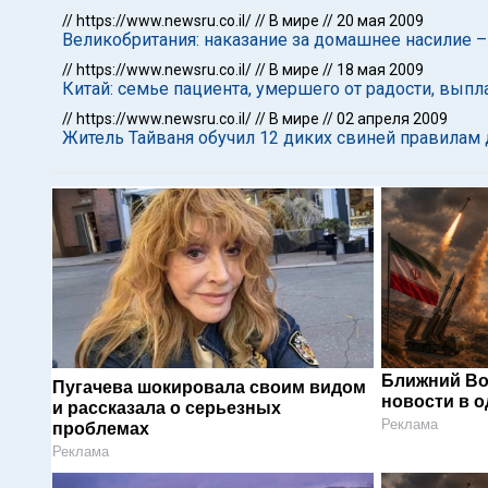
//
https://www.newsru.co.il/
//
В мире
//
20 мая 2009
Великобритания: наказание за домашнее насилие – 
//
https://www.newsru.co.il/
//
В мире
//
18 мая 2009
Китай: семье пациента, умершего от радости, выпл
//
https://www.newsru.co.il/
//
В мире
//
02 апреля 2009
Житель Тайваня обучил 12 диких свиней правила
Ближний Во
Пугачева шокировала своим видом
новости в 
и рассказала о серьезных
Реклама
проблемах
Реклама