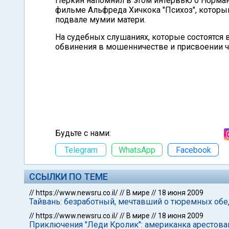
Перкин напомнил в этом интервью о Норман
фильме Альфреда Хичкока "Психоз", который
подвале мумии матери.
На судебных слушаниях, которые состоятся
обвинения в мошенничестве и присвоении 
Будьте с нами:
Telegram
WhatsApp
Facebook
ССЫЛКИ ПО ТЕМЕ
//
https://www.newsru.co.il/
//
В мире
//
18 июня 2009
Тайвань: безработный, мечтавший о тюремных обе
//
https://www.newsru.co.il/
//
В мире
//
18 июня 2009
Приключения "Леди Кролик": американка арестова