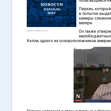
полагающиеся ей
Перкин, который
в попытке выдат
камеры слежения 
матери.
Он также утвержд
Архив NEWSru.co.il
малобюджетных 
Келли, одного из основоположников америк