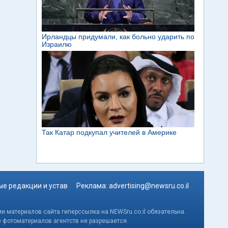
е редакции и устав
Реклама:
advertising@newsru.co.il
и материалов сайта гиперссылка на NEWSru.co.il обязательна.
е фотоматериалов агентств не разрешается.