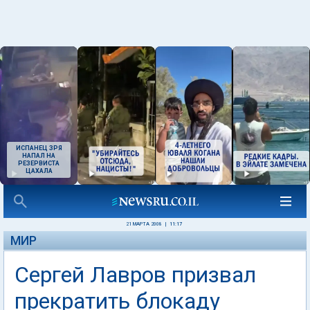
ИСПАНЕЦ ЗРЯ
НАПАЛ НА
РЕЗЕРВИСТА
ЦАХАЛА
21 МАРТА 2008
|
11:17
МИР
Сергей Лавров призвал
прекратить блокаду