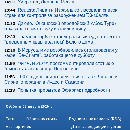
Умер отец Лионеля Месси
14:01
Reuters: Ливан и Израиль согласовали список
13:44
стран для контроля за разоружением "Хизбаллы"
Дзюдо. Юношеский европейский кубок. Турок
13:33
отказался пожать руку израильтянину
Трамп оскорблен: федеральный суд назвал его
12:33
"временным квартирантом" Белого дома
В Иерусалиме возобновились столкновения у
12:10
кафе "Бе-Симта", работающего в субботу
ФИФА и УЕФА прокомментировали статью о
11:59
"выплатах любовнице Инфантино"
1037-й день войны: действия в Газе, Ливане и
11:56
Сирии, операции в Иудее и Самарии
Попытка прорыва в Офарим: подробности
11:13
Суббота, 08 августа 2026 г.
Теги
Обратная связь
Подписка на новости (RSS)
Без картинок
Данные редакции и устав