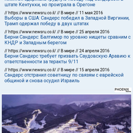
штате Кентукки, но проиграла в Орегоне
//
https://www.newsru.co.il/
//
В мире
//
11 мая 2016
Выборы в США: Сандерс победил в Западной Виргинии,
Трамп одержал победу в двух штатах
//
https://www.newsru.co.il/
//
В мире
//
25 апреля 2016
Берни Сандерс: Балтимор по уровню нищеты сравним с
КНДР и Западным берегом
//
https://www.newsru.co.il/
//
В мире
//
24 апреля 2016
Берни Сандерс требует призвать Саудовскую Аравию к
ответственности за теракты 9/11
//
https://www.newsru.co.il/
//
В мире
//
15 апреля 2016
Сандерс отстранил советницу по связям с еврейской
общиной и снова осудил Израиль