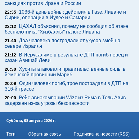
санкциях против Ирана и России
1036-й день войны: действия в Газе, Ливане и
22:35
Сирии, операции в Иудее и Самарии
ЦАХАЛ объяснил, почему не сообщил об атаке
22:12
беспилотника "Хизбаллы" на юге Ливана
Два человека пострадали от укусов змей на
21:40
севере Израиля
В Иерусалиме в результате ДТП погиб певец и
21:12
хазан Авишай Леви
Хуситы атаковали правительственные силы в
20:30
йеменской провинции Мариб
Один человек погиб, трое пострадали в ДТП на
20:09
316-й трассе
Рейс авиакомпании Wizz из Рима в Тель-Авив
20:00
задержан из-за угрозы безопасности
Суббота, 08 августа 2026 г.
Теги
Обратная связь
Подписка на новости (RSS)