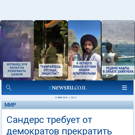
ИСПАНЕЦ ЗРЯ
НАПАЛ НА
РЕЗЕРВИСТА
ЦАХАЛА
21 МАЯ 2016
|
22:11
МИР
Сандерс требует от
демократов прекратить