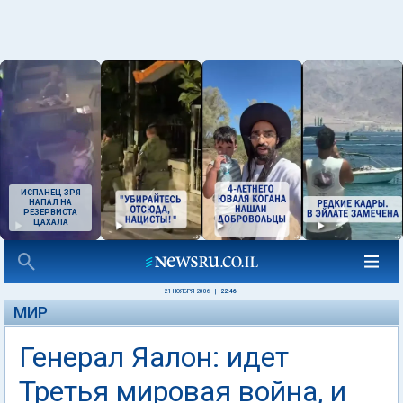
ИСПАНЕЦ ЗРЯ
НАПАЛ НА
РЕЗЕРВИСТА
ЦАХАЛА
21 НОЯБРЯ 2006
|
22:46
МИР
Генерал Яалон: идет
Третья мировая война, и