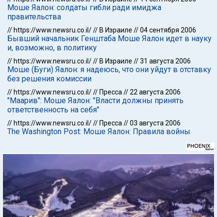
Моше Яалон: солдаты гибли ради имиджа
правительства
//
https://www.newsru.co.il/
//
В Израиле
//
04 сентября 2006
Бывший начальник Генштаба Моше Яалон идет в науку
и, возможно, в политику
//
https://www.newsru.co.il/
//
В Израиле
//
31 августа 2006
Моше (Буги) Яалон: я надеюсь, что они уйдут в отставку
без решения комиссии
//
https://www.newsru.co.il/
//
Пресса
//
22 августа 2006
"Маарив": Моше Яалон: "Власти должны принять
ответственность на себя"
//
https://www.newsru.co.il/
//
Пресса
//
03 августа 2006
The Washington Post: Моше Яалон: Правила войны