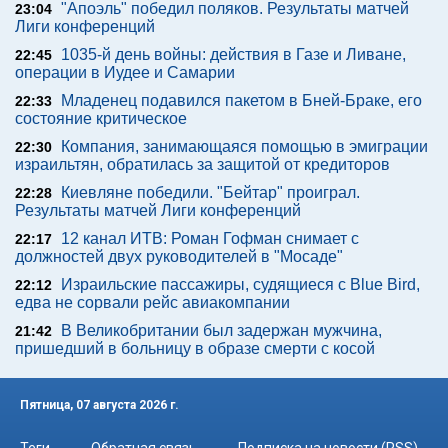
"Апоэль" победил поляков. Результаты матчей
23:04
Лиги конференций
1035-й день войны: действия в Газе и Ливане,
22:45
операции в Иудее и Самарии
Младенец подавился пакетом в Бней-Браке, его
22:33
состояние критическое
Компания, занимающаяся помощью в эмиграции
22:30
израильтян, обратилась за защитой от кредиторов
Киевляне победили. "Бейтар" проиграл.
22:28
Результаты матчей Лиги конференций
12 канал ИТВ: Роман Гофман снимает с
22:17
должностей двух руководителей в "Мосаде"
Израильские пассажиры, судящиеся с Blue Bird,
22:12
едва не сорвали рейс авиакомпании
В Великобритании был задержан мужчина,
21:42
пришедший в больницу в образе смерти с косой
Пятница, 07 августа 2026 г.
Теги
Обратная связь
Подписка на новости (RSS)