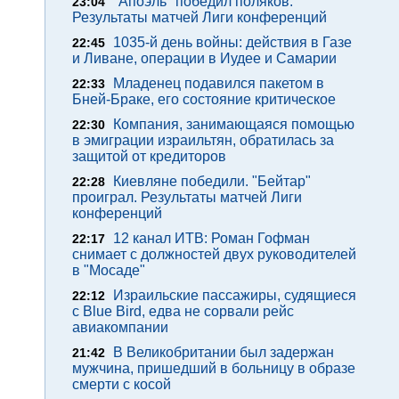
"Апоэль" победил поляков.
23:04
Результаты матчей Лиги конференций
1035-й день войны: действия в Газе
22:45
и Ливане, операции в Иудее и Самарии
Младенец подавился пакетом в
22:33
Бней-Браке, его состояние критическое
Компания, занимающаяся помощью
22:30
в эмиграции израильтян, обратилась за
защитой от кредиторов
Киевляне победили. "Бейтар"
22:28
проиграл. Результаты матчей Лиги
конференций
12 канал ИТВ: Роман Гофман
22:17
снимает с должностей двух руководителей
в "Мосаде"
Израильские пассажиры, судящиеся
22:12
с Blue Bird, едва не сорвали рейс
авиакомпании
В Великобритании был задержан
21:42
мужчина, пришедший в больницу в образе
смерти с косой