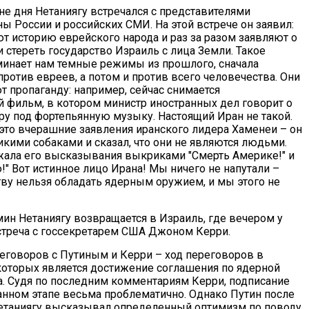
не дня Нетаниягу встречался с представителями
ы России и российских СМИ. На этой встрече он заявил:
т историю еврейского народа и раз за разом заявляют о
 стереть государство Израиль с лица Земли. Такое
инает нам темные режимы из прошлого, сначала
ротив евреев, а потом и против всего человечества. Они
т пропаганду: например, сейчас снимается
й фильм, в котором министр иностранных дел говорит о
ру под фортепьянную музыку. Настоящий Иран не такой.
это вчерашние заявления иранского лидера Хаменеи – он
икими собаками и сказал, что они не являются людьми.
ала его высказывания выкриками "Смерть Америке!" и
" Вот истинное лицо Ирана! Мы ничего не напутали –
тву нельзя обладать ядерным оружием, и мы этого не
мин Нетаниягу возвращается в Израиль, где вечером у
стреча с госсекретарем США Джоном Керри.
реговоров с Путиным и Керри – ход переговоров в
оторых является достижение соглашения по ядерной
. Судя по последним комментариям Керри, подписание
анном этапе весьма проблематично. Однако Путин после
етаниягу высказывал определенный оптимизм по поводу