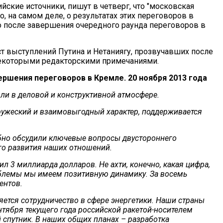
йские источники, пишут в четверг, что "московская
о, на самом деле, о результатах этих переговоров в
о после завершения очередного раунда переговоров в
т выступлений Путина и Нетаниягу, прозвучавших после
некоторыми редакторскими примечаниями.
ершения переговоров в Кремле. 20 ноября 2013 года
и в деловой и конструктивной атмосфере.
ужеский и взаимовыгодный характер, поддерживается
но обсудили ключевые вопросы двустороннего
го развития наших отношений.
л 3 миллиарда долларов. Не ахти, конечно, какая цифра,
блемы мы имеем позитивную динамику. За восемь
ентов.
ется сотрудничество в сфере энергетики. Наши страны
нтября текущего года российской ракетой-носителем
спутник. В наших общих планах – разработка