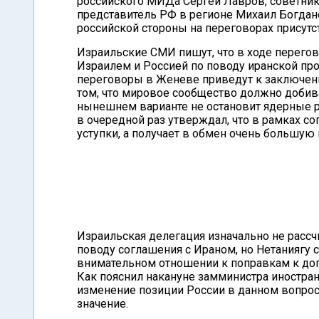
российского МИДа Сергей Лавров, советни
представитель РФ в регионе Михаил Богдано
российской стороны на переговорах присут
Израильские СМИ пишут, что в ходе перего
Израилем и Россией по поводу иранской про
переговоры в Женеве приведут к заключени
том, что мировое сообщество должно добива
нынешнем варианте не остановит ядерные р
в очередной раз утверждал, что в рамках с
уступки, а получает в обмен очень большую
Израильская делегация изначально не расс
поводу соглашения с Ираном, но Нетаниягу 
внимательном отношении к поправкам к дог
Как пояснил накануне замминистра иностра
изменение позиции России в данном вопрос
значение.