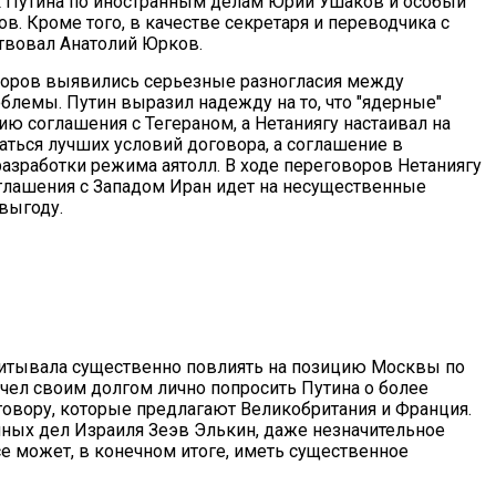
к Путина по иностранным делам Юрий Ушаков и особый
в. Кроме того, в качестве секретаря и переводчика с
ствовал Анатолий Юрков.
воров выявились серьезные разногласия между
блемы. Путин выразил надежду на то, что "ядерные"
ю соглашения с Тегераном, а Нетаниягу настаивал на
ться лучших условий договора, а соглашение в
азработки режима аятолл. В ходе переговоров Нетаниягу
оглашения с Западом Иран идет на несущественные
 выгоду.
читывала существенно повлиять на позицию Москвы по
счел своим долгом лично попросить Путина о более
овору, которые предлагают Великобритания и Франция.
нных дел Израиля Зеэв Элькин, даже незначительное
е может, в конечном итоге, иметь существенное