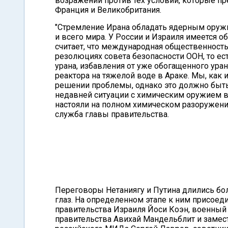
возражений против тех условий, которые п
Франция и Великобритания.
"Стремление Ирана обладать ядерным оружи
и всего мира. У России и Израиля имеется о
считает, что международная общественност
резолюциях совета безопасности ООН, то ес
урана, избавления от уже обогащенного ура
реактора на тяжелой воде в Араке. Мы, как
решении проблемы, однако это должно быть
недавней ситуации с химическим оружием в 
настояли на полном химическом разоружении
служба главы правительства.
Переговоры Нетаниягу и Путина длились боле
глаз. На определенном этапе к ним присоед
правительства Израиля Йоси Коэн, военный 
правительства Авихай Мандельблит и замест