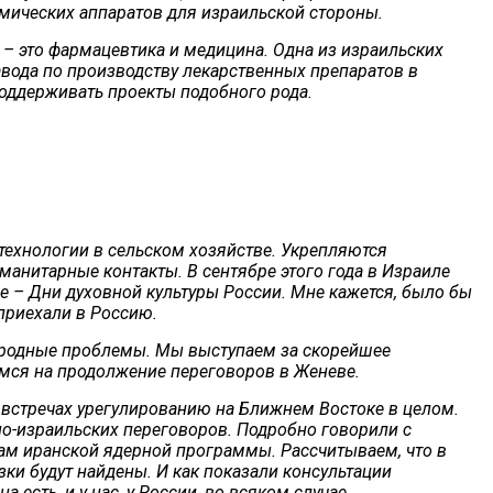
мических аппаратов для израильской стороны.
– это фармацевтика и медицина. Одна из израильских
 завода по производству лекарственных препаратов в
поддерживать проекты подобного рода.
технологии в сельском хозяйстве. Укрепляются
манитарные контакты. В сентябре этого года в Израиле
 – Дни духовной культуры России. Мне кажется, было бы
приехали в Россию.
ародные проблемы. Мы выступаем за скорейшее
мся на продолжение переговоров в Женеве.
 встречах урегулированию на Ближнем Востоке в целом.
но-израильских переговоров. Подробно говорили с
м иранской ядерной программы. Рассчитываем, что в
 будут найдены. И как показали консультации
 есть, и у нас, у России, во всяком случае,