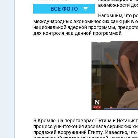
возможности дос
ВСЕ ФОТО
Напомним, что р
международных экономических санкций в о
национальной ядерной программы, предоста
для контроля над данной программой.
В Кремле, на переговорах Путина и Нетанияг
процесс уничтожения арсенала сирийских х
продажей вооружений Египту. Известно, что