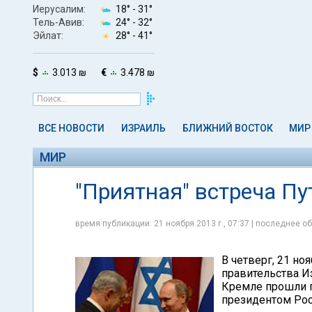
Иерусалим:
18° -
31°
Тель-Авив:
24° -
32°
Эйлат:
28° -
41°
$
3.013 ₪
€
3.478 ₪
ВСЕ НОВОСТИ
ИЗРАИЛЬ
БЛИЖНИЙ ВОСТОК
МИР
МИР
"Приятная" встреча Пу
время публикации: 21 ноября 2013 г., 07:37 | последнее об
В четверг, 21 н
правительства И
Кремле прошли п
президентом Ро