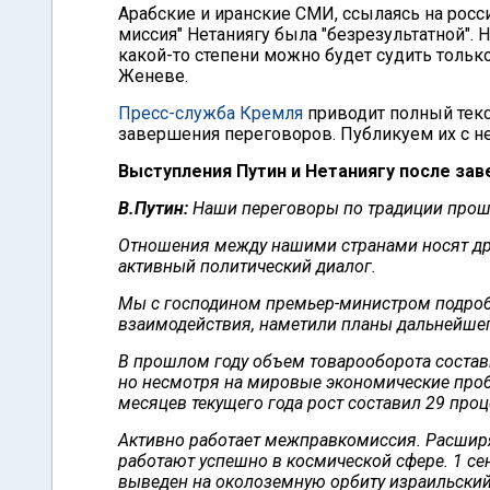
Арабские и иранские СМИ, ссылаясь на росси
миссия" Нетаниягу была "безрезультатной". Н
какой-то степени можно будет судить тольк
Женеве.
Пресс-служба Кремля
приводит полный текс
завершения переговоров. Публикуем их с 
Выступления Путин и Нетаниягу после зав
В.Путин:
Наши переговоры по традиции прошл
Отношения между нашими странами носят др
активный политический диалог.
Мы с господином премьер-министром подроб
взаимодействия, наметили планы дальнейше
В прошлом году объем товарооборота состави
но несмотря на мировые экономические про
месяцев текущего года рост составил 29 проц
Активно работает межправкомиссия. Расширя
работают успешно в космической сфере. 1 се
выведен на околоземную орбиту израильский 