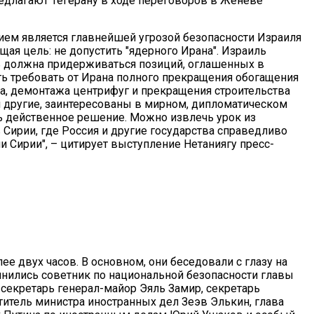
редлагают Тегерану в ходе переговоров в Женеве
ем является главнейшей угрозой безопасности Израиля
бщая цель: не допустить "ядерного Ирана". Израиль
ь должна придерживаться позиций, оглашенных в
ть требовать от Ирана полного прекращения обогащения
на, демонтажа центрифуг и прекращения строительства
 и другие, заинтересованы в мирном, дипломатическом
 действенное решение. Можно извлечь урок из
Сирии, где Россия и другие государства справедливо
 Сирии", – цитирует выступление Нетаниягу пресс-
е двух часов. В основном, они беседовали с глазу на
инились советник по национальной безопасности главы
секретарь генерал-майор Эяль Замир, секретарь
итель министра иностранных дел Зеэв Элькин, глава