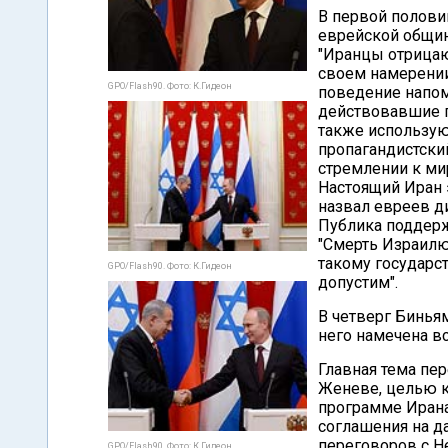
В первой полови
еврейской общин
"Иранцы отрицаю
своем намерении
GPO/Flash90. Фото: К.Гидеон
поведение напом
действовавшие п
также использую
пропагандистски
стремлении к ми
Настоящий Иран 
назвал евреев д
Публика поддерж
"Смерть Израилю!
такому государс
GPO/Flash90. Фото: К.Гидеон
допустим".
В четверг Бинья
него намечена в
Главная тема пе
Женеве, целью к
программе Ирана
соглашения на д
переговоров с Н
GPO/Flash90. Фото: К.Гидеон