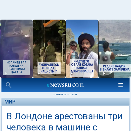
ИСПАНЕЦ ЗРЯ
НАПАЛ НА
РЕЗЕРВИСТА
ЦАХАЛА
21 НОЯБРЯ 2015
|
12:54
МИР
В Лондоне арестованы три
человека в машине с