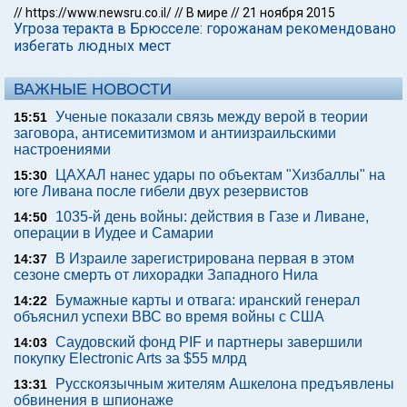
//
https://www.newsru.co.il/
//
В мире
//
21 ноября 2015
Угроза теракта в Брюсселе: горожанам рекомендовано
избегать людных мест
ВАЖНЫЕ НОВОСТИ
Ученые показали связь между верой в теории
15:51
заговора, антисемитизмом и антиизраильскими
настроениями
ЦАХАЛ нанес удары по объектам "Хизбаллы" на
15:30
юге Ливана после гибели двух резервистов
1035-й день войны: действия в Газе и Ливане,
14:50
операции в Иудее и Самарии
В Израиле зарегистрирована первая в этом
14:37
сезоне смерть от лихорадки Западного Нила
Бумажные карты и отвага: иранский генерал
14:22
объяснил успехи ВВС во время войны с США
Саудовский фонд PIF и партнеры завершили
14:03
покупку Electronic Arts за $55 млрд
Русскоязычным жителям Ашкелона предъявлены
13:31
обвинения в шпионаже