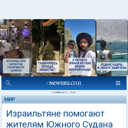
ИСПАНЕЦ ЗРЯ
НАПАЛ НА
РЕЗЕРВИСТА
ЦАХАЛА
21 НОЯБРЯ 2017
|
15:53
МИР
Израильтяне помогают
жителям Южного Судана