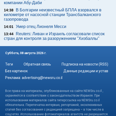
компании Абу-Даби
В Болгарии неизвестный БПЛА взорвался в
14:38
километре от насосной станции Трансбалканского
газопровода
Умер отец Лионеля Месси
14:01
Reuters: Ливан и Израиль согласовали список
13:44
стран для контроля за разоружением "Хизбаллы"
Суббота, 08 августа 2026 г.
Теги
Обратная связь
Подписка на новости (RSS)
Без картинок
Данные редакции и устав
Реклама:
advertising@newsru.co.il
Все права на материалы, опубликованные на сайте NEWSru.co.il ,
охраняются в соответствии с законодательством Израиля. При
использовании материалов сайта гиперссылка на NEWSru.co.il
обязательна. Перепечатка интервью, репортажей, эксклюзивных
статей без согласования с редакцией запрещена – в том числе в
соцсетях. Использование фотоматериалов агентств не разрешается.