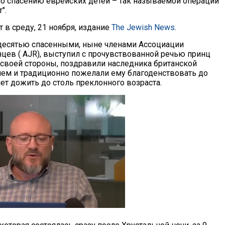
по спасению еврейских детей – так называемой операции
".
 в среду, 21 ноября, издание
The Jewish News
.
есятью спасенными, ныне членами Ассоциации
цев ( AJR), выступил с прочувствованной речью принц
о своей стороны, поздравили наследника британской
ием и традиционно пожелали ему благоденствовать до
очет дожить до столь преклонного возраста.