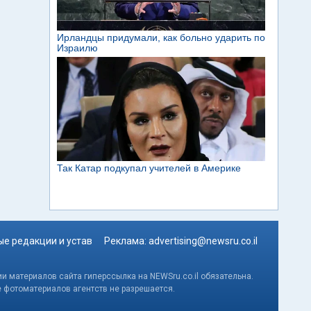
е редакции и устав
Реклама:
advertising@newsru.co.il
и материалов сайта гиперссылка на NEWSru.co.il обязательна.
е фотоматериалов агентств не разрешается.