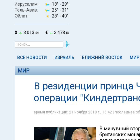
Иерусалим:
18° -
29°
Тель-Авив:
25° -
31°
Эйлат:
28° -
40°
$
3.013 ₪
€
3.478 ₪
ВСЕ НОВОСТИ
ИЗРАИЛЬ
БЛИЖНИЙ ВОСТОК
МИР
МИР
В резиденции принца 
операции "Киндертран
время публикации: 21 ноября 2018 г., 15:42 | последнее об
В минувший втор
британских мона