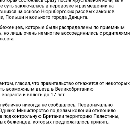
которая состоялась сразу после Хрустальной ночи, за 9
е суть заключалась в перевозке и размещении на
авшихся на основе Нюрнбергских расовых законов
ии, Польши и вольного города Данцига.
х беженцев, которые были распределены по приемным
, но лишь очень немногие воссоединились с родителями
окоста.
нтом, гласил, что правительство откажется от некоторых
ать возможным въезд в Великобританию
озраста и вплоть до 17 лет.
 публично никогда не сообщалось. Первоначально
. Однако Министерство по делам колоний отклонило
на подконтрольную Британии территорию Палестины,
ых беженцев, которых предполагалось принять,