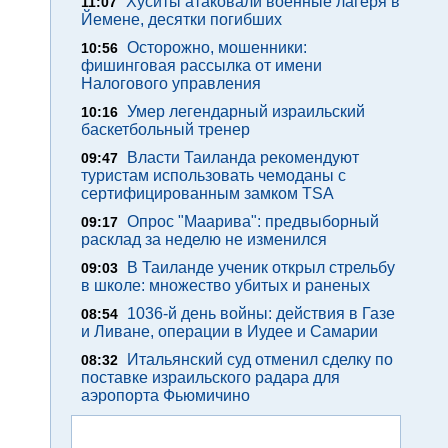
Хуситы атаковали военные лагеря в
11:07
Йемене, десятки погибших
Осторожно, мошенники:
10:56
фишинговая рассылка от имени
Налогового управления
Умер легендарный израильский
10:16
баскетбольный тренер
Власти Таиланда рекомендуют
09:47
туристам использовать чемоданы с
сертифицированным замком TSA
Опрос "Mаарива": предвыборный
09:17
расклад за неделю не изменился
В Таиланде ученик открыл стрельбу
09:03
в школе: множество убитых и раненых
1036-й день войны: действия в Газе
08:54
и Ливане, операции в Иудее и Самарии
Итальянский суд отменил сделку по
08:32
поставке израильского радара для
аэропорта Фьюмичино