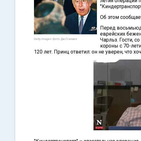
летия операции 
"Киндертранспорт
Об этом сообщает
Перед восьмьюд
еврейских бежен
Чарльз. Гости, с
Getty Images. Фото: Дж.Стилвел
короны с 70-лет
120 лет. Принц ответил: он не уверен, что х