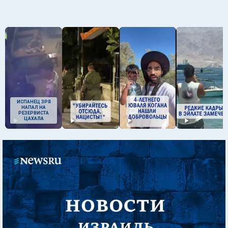
ИСПАНЕЦ ЗРЯ
НАПАЛ НА
РЕЗЕРВИСТА
ЦАХАЛА