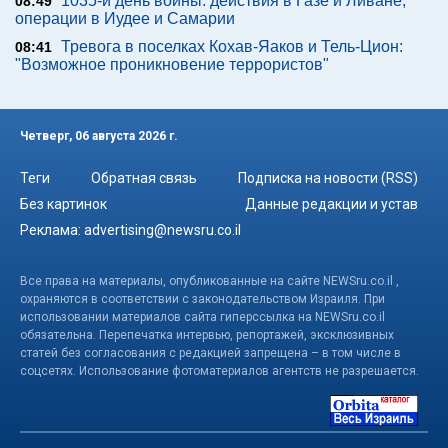
1035-й день войны: действия в Газе и Ливане,
08:49
операции в Иудее и Самарии
Тревога в поселках Кохав-Яаков и Тель-Цион:
08:41
"Возможное проникновение террористов"
Четверг, 06 августа 2026 г.
Теги
Обратная связь
Подписка на новости (RSS)
Без картинок
Данные редакции и устав
Реклама:
advertising@newsru.co.il
Все права на материалы, опубликованные на сайте NEWSru.co.il ,
охраняются в соответствии с законодательством Израиля. При
использовании материалов сайта гиперссылка на NEWSru.co.il
обязательна. Перепечатка интервью, репортажей, эксклюзивных
статей без согласования с редакцией запрещена – в том числе в
соцсетях. Использование фотоматериалов агентств не разрешается.