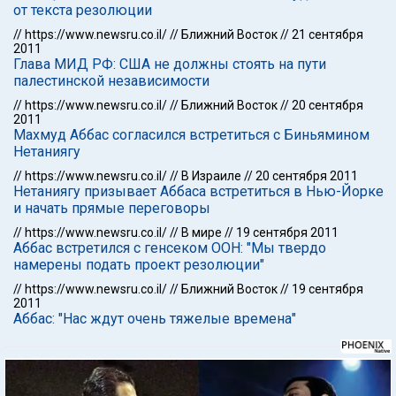
от текста резолюции
//
https://www.newsru.co.il/
//
Ближний Восток
//
21 сентября
2011
Глава МИД РФ: США не должны стоять на пути
палестинской независимости
//
https://www.newsru.co.il/
//
Ближний Восток
//
20 сентября
2011
Махмуд Аббас согласился встретиться с Биньямином
Нетаниягу
//
https://www.newsru.co.il/
//
В Израиле
//
20 сентября 2011
Нетаниягу призывает Аббаса встретиться в Нью-Йорке
и начать прямые переговоры
//
https://www.newsru.co.il/
//
В мире
//
19 сентября 2011
Аббас встретился с генсеком ООН: "Мы твердо
намерены подать проект резолюции"
//
https://www.newsru.co.il/
//
Ближний Восток
//
19 сентября
2011
Аббас: "Нас ждут очень тяжелые времена"