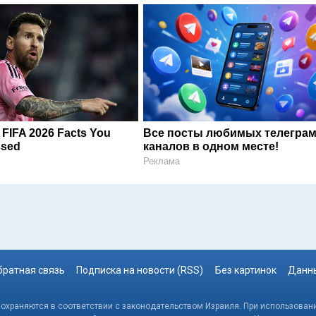
e FIFA 2026 Facts You
Все посты любимых телегра
ssed
каналов в одном месте!
Реклама
братная связь
Подписка на новости (RSS)
Без картинок
Данны
, охраняются в соответствии с законодательством Израиля. При использовани