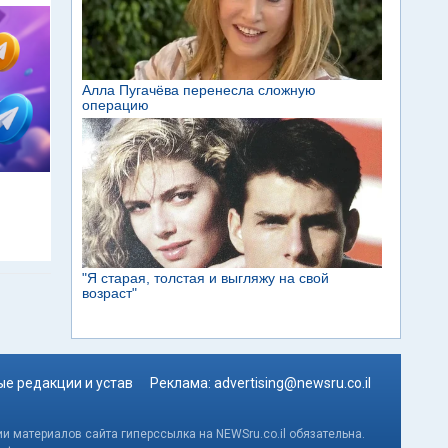
м
е редакции и устав
Реклама:
advertising@newsru.co.il
и материалов сайта гиперссылка на NEWSru.co.il обязательна.