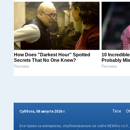
How Does "Darkest Hour" Spotted
10 Incredibl
Secrets That No One Knew?
Probably Mi
Реклама
Реклама
Теги
О
Суббота, 08 августа 2026 г.
Все права на материалы, опубликованные на сайте NEWSru.co.il 