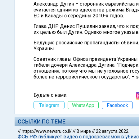
Александр Дугин – сторонник евразийства и
считается одним из идеологов режима Влади
ЕС и Канады с середины 2010-х годов.
Глава ДНР Денис Пушилин заявил, что к по
их целью был Дугин. Однако многое указыва
Ведущие российские пропагандисты обвинил
Украины.
Советник главы Офиса президента Украины М
гибели дочери Александра Дугина. "Подчерки
отношения, потому что мы не уголовное гос
более не террористическое государство", – 
Будьте с нами:
Telegram
WhatsApp
Facebook
ССЫЛКИ ПО ТЕМЕ
//
https://www.newsru.co.il/
//
В мире
//
22 августа 2022
ФСБ РФ публикует видео с подозреваемой в убий