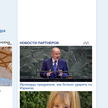
дра
а