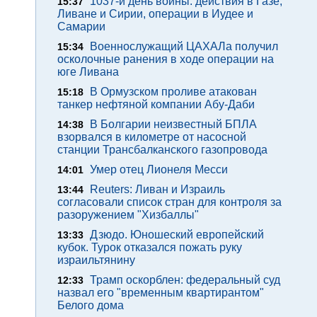
1037-й день войны: действия в Газе,
15:37
Ливане и Сирии, операции в Иудее и
Самарии
Военнослужащий ЦАХАЛа получил
15:34
осколочные ранения в ходе операции на
юге Ливана
В Ормузском проливе атакован
15:18
танкер нефтяной компании Абу-Даби
В Болгарии неизвестный БПЛА
14:38
взорвался в километре от насосной
станции Трансбалканского газопровода
Умер отец Лионеля Месси
14:01
Reuters: Ливан и Израиль
13:44
согласовали список стран для контроля за
разоружением "Хизбаллы"
Дзюдо. Юношеский европейский
13:33
кубок. Турок отказался пожать руку
израильтянину
Трамп оскорблен: федеральный суд
12:33
назвал его "временным квартирантом"
Белого дома