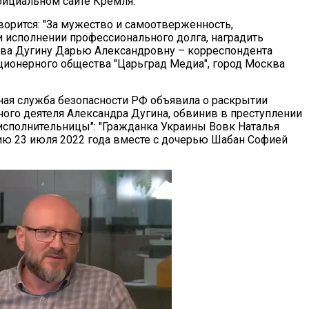
ициальном сайте Кремля.
оворится: "За мужество и самоотверженность,
 исполнении профессионального долга, наградить
ва Дугину Дарью Александровну – корреспондента
ционерного общества "Царьград Медиа", город Москва
ая служба безопасности РФ объявила о раскрытии
ого деятеля Александра Дугина, обвинив в преступлении
исполнительницы": "Гражданка Украины Вовк Наталья
ссию 23 июля 2022 года вместе с дочерью Шабан Софией