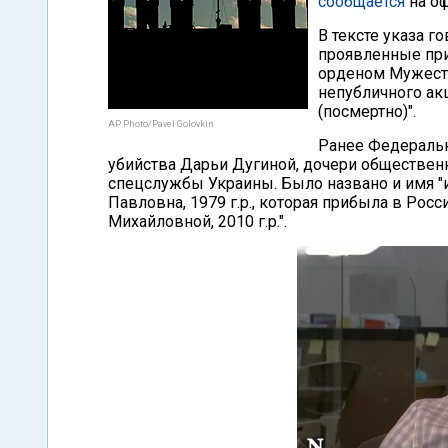
сообщается
на оф
В тексте указа г
проявленные при
орденом Мужест
непубличного ак
(посмертно)".
AP Photo/Pavel Golovkin
Ранее Федеральн
убийства Дарьи Дугиной, дочери общественн
спецслужбы Украины. Было названо и имя "
Павловна, 1979 г.р., которая прибыла в Ро
Михайловной, 2010 г.р.".