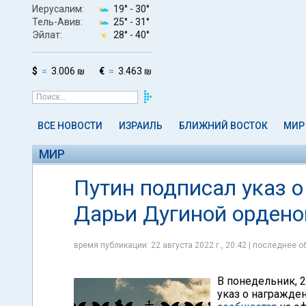
Иерусалим:
19° -
30°
Тель-Авив:
25° -
31°
Эйлат:
28° -
40°
$
3.006 ₪
€
3.463 ₪
ВСЕ НОВОСТИ
ИЗРАИЛЬ
БЛИЖНИЙ ВОСТОК
МИР
МИР
Путин подписал указ 
Дарьи Дугиной орден
время публикации: 22 августа 2022 г., 20:42 | последнее об
В понедельник, 
указ о награжде