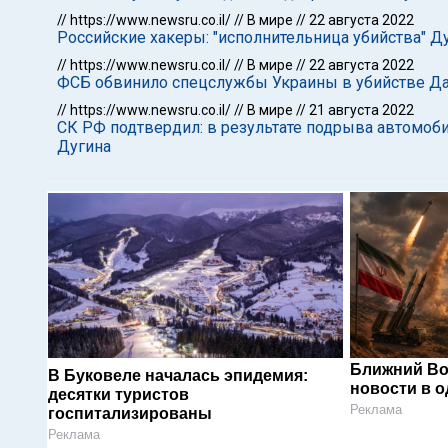
//
https://www.newsru.co.il/
//
В мире
//
22 августа 2022
Российские хакеры: "исполнительница убийства" Ду
//
https://www.newsru.co.il/
//
В мире
//
22 августа 2022
ФСБ обвинило спецслужбы Украины в убийстве Да
//
https://www.newsru.co.il/
//
В мире
//
21 августа 2022
СК РФ подтвердил: в результате подрыва автомоби
Дугина
Ближний Во
В Буковеле началась эпидемия:
новости в 
десятки туристов
Реклама
госпитализированы
Реклама