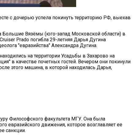
есте с дочерью успела покинуть территорию РФ, выехав
лка Большие Вязёмы (юго-запад Московской области) в
Cruiser Prado погибла 29-летняя Дарья Дугина
деолога "евразийства" Александра Дугина.
 находились на территории Усадьбы в Захарово на
ия" в качестве почетных гостей. Вечером они покинули
осле этого машина, в которой находилась Дарья,
туру Философского факультета МГУ. Она была
го евразийского движения, которое возглавляет ее
ее санкции.