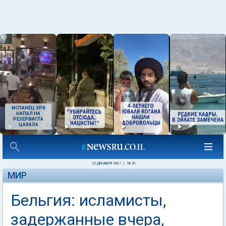
ИСПАНЕЦ ЗРЯ
НАПАЛ НА
РЕЗЕРВИСТА
ЦАХАЛА
22 ДЕКАБРЯ 2007
|
16:31
МИР
Бельгия: исламисты,
задержанные вчера,