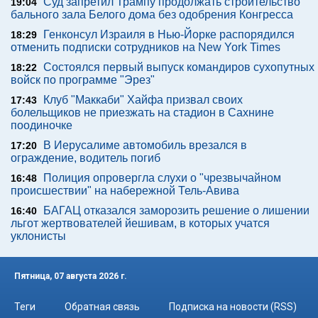
Суд запретил Трампу продолжать строительство
19:04
бального зала Белого дома без одобрения Конгресса
Генконсул Израиля в Нью-Йорке распорядился
18:29
отменить подписки сотрудников на New York Times
Состоялся первый выпуск командиров сухопутных
18:22
войск по программе "Эрез"
Клуб "Маккаби" Хайфа призвал своих
17:43
болельщиков не приезжать на стадион в Сахнине
поодиночке
В Иерусалиме автомобиль врезался в
17:20
ограждение, водитель погиб
Полиция опровергла слухи о "чрезвычайном
16:48
происшествии" на набережной Тель-Авива
БАГАЦ отказался заморозить решение о лишении
16:40
льгот жертвователей йешивам, в которых учатся
уклонисты
Пятница, 07 августа 2026 г.
Теги
Обратная связь
Подписка на новости (RSS)