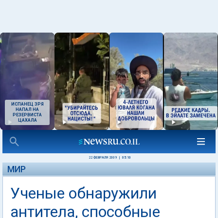
ИСПАНЕЦ ЗРЯ
НАПАЛ НА
РЕЗЕРВИСТА
ЦАХАЛА
22 ФЕВРАЛЯ 2009
|
05:10
МИР
Ученые обнаружили
антитела, способные