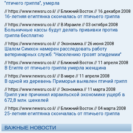
"птичего гриппа", умерла
//
https://www.newsru.co.il/
//
Ближний Восток
//
16 декабря 2008
16-летняя египтянка скончалась от птичьего гриппа
//
https://www.newsru.co.il/
//
В Израиле
//
03 октября 2008
Больничные кассы будут делать прививки против
гриппа бесплатно
//
https://www.newsru.co.il/
//
Экономика
//
26 июня 2008
Шалом Симхон намерен расследовать работу
ветеринарных служб: "Населению грозят эпидемии"
//
https://www.newsru.co.il/
//
Ближний Восток
//
11 апреля 2008
В Египте от птичьего гриппа умерла женщина
//
https://www.newsru.co.il/
//
В мире
//
11 апреля 2008
В одной из деревень Приморья выявлен птичий грипп
//
https://www.newsru.co.il/
//
Экономика
//
11 марта 2008
Грипп уже причинил израильской экономике ущерб в
672,8 млн. шекелей
//
https://www.newsru.co.il/
//
Ближний Восток
//
04 марта 2008
25-летняя египтянка скончалась от птичьего гриппа
ВАЖНЫЕ НОВОСТИ