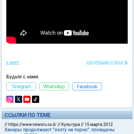
СЛЕДУЮЩАЯ СТАТЬЯ
В МИРЕ
Будьте с нами:
Telegram
WhatsApp
Facebook
ССЫЛКИ ПО ТЕМЕ
//
https://www.newsru.co.il/
//
Культура
//
15 марта 2012
Хакеры продолжают "охоту на порно": похищены