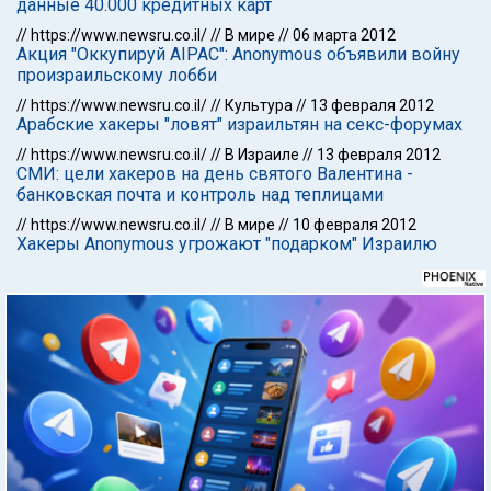
данные 40.000 кредитных карт
//
https://www.newsru.co.il/
//
В мире
//
06 марта 2012
Акция "Оккупируй AIPAC": Anonymous объявили войну
произраильскому лобби
//
https://www.newsru.co.il/
//
Культура
//
13 февраля 2012
Арабские хакеры "ловят" израильтян на секс-форумах
//
https://www.newsru.co.il/
//
В Израиле
//
13 февраля 2012
СМИ: цели хакеров на день святого Валентина -
банковская почта и контроль над теплицами
//
https://www.newsru.co.il/
//
В мире
//
10 февраля 2012
Хакеры Anonymous угрожают "подарком" Израилю