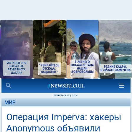
ИСПАНЕЦ ЗРЯ
НАПАЛ НА
РЕЗЕРВИСТА
ЦАХАЛА
22 МАРТА 2012
|
22:14
МИР
Операция Imperva: хакеры
Anonymous объявили