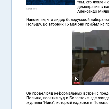
тем, кто лоялен 
демократии в наш
Euronews
Александр Милин
Напомним, что лидер белорусской либераль
Польшу. Во вторник 16 мая они прибыл на п
Он провел ряд неформальных встреч с пре
Польше, посетил суд в Белостоке, где ожид
журнала "Нива", который издается в Польше