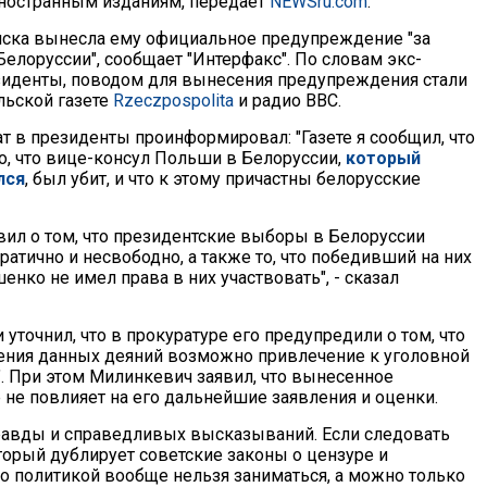
иностранным изданиям, передает
NEWSru.com
.
ска вынесла ему официальное предупреждение "за
елоруссии", сообщает "Интерфакс". По словам экс-
зиденты, поводом для вынесения предупреждения стали
льской газете
Rzeczpospolita
и радио BBС.
 в президенты проинформировал: "Газете я сообщил, что
о, что вице-консул Польши в Белоруссии,
который
лся
, был убит, и что к этому причастны белорусские
явил о том, что президентские выборы в Белоруссии
атично и несвободно, а также то, что победивший на них
нко не имел права в них участвовать", - сказал
уточнил, что в прокуратуре его предупредили о том, что
рения данных деяний возможно привлечение к уголовной
". При этом Милинкевич заявил, что вынесенное
не повлияет на его дальнейшие заявления и оценки.
правды и справедливых высказываний. Если следовать
торый дублирует советские законы о цензуре и
то политикой вообще нельзя заниматься, а можно только