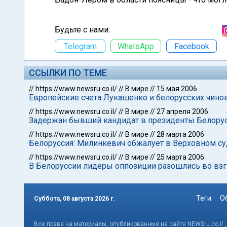
Будьте с нами:
Telegram
WhatsApp
Facebook
ССЫЛКИ ПО ТЕМЕ
//
https://www.newsru.co.il/
//
В мире
//
15 мая 2006
Европейские счета Лукашенко и белорусских чино
//
https://www.newsru.co.il/
//
В мире
//
27 апреля 2006
Задержан бывший кандидат в президенты Белору
//
https://www.newsru.co.il/
//
В мире
//
28 марта 2006
Белоруссия: Милинкевич обжалует в Верховном с
//
https://www.newsru.co.il/
//
В мире
//
25 марта 2006
В Белоруссии лидеры оппозиции разошлись во вз
Теги
О
Суббота, 08 августа 2026 г.
Все права на материалы, опубликованные на сайте NEWSru.co.il 