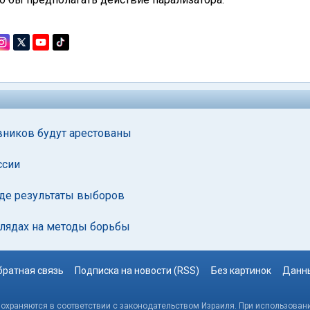
вников будут арестованы
ссии
уде результаты выборов
глядах на методы борьбы
братная связь
Подписка на новости (RSS)
Без картинок
Данны
, охраняются в соответствии с законодательством Израиля. При использовани