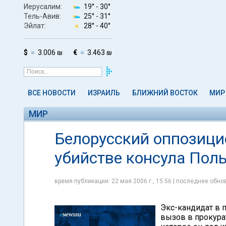
Иерусалим:
19° -
30°
Тель-Авив:
25° -
31°
Эйлат:
28° -
40°
$
3.006 ₪
€
3.463 ₪
ВСЕ НОВОСТИ
ИЗРАИЛЬ
БЛИЖНИЙ ВОСТОК
МИР
МИР
Белорусский оппозици
убийстве консула Пол
время публикации: 22 мая 2006 г., 15:56 | последнее обнов
Экс-кандидат в 
вызов в прокура