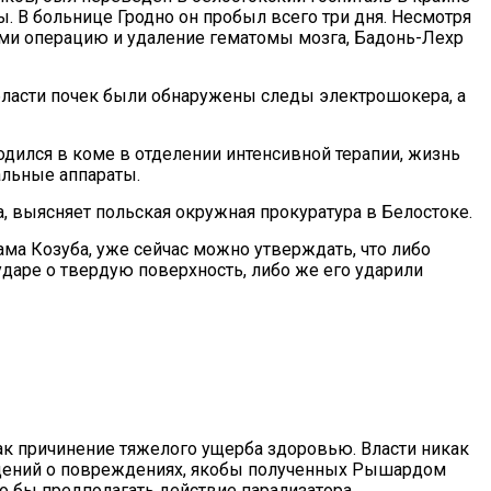
. В больнице Гродно он пробыл всего три дня. Несмотря
ми операцию и удаление гематомы мозга, Бадонь-Лехр
бласти почек были обнаружены следы электрошокера, а
дился в коме в отделении интенсивной терапии, жизнь
льные аппараты.
а, выясняет польская окружная прокуратура в Белостоке.
ма Козуба, уже сейчас можно утверждать, что либо
ударе о твердую поверхность, либо же его ударили
к причинение тяжелого ущерба здоровью. Власти никак
щений о повреждениях, якобы полученных Рышардом
о бы предполагать действие парализатора.