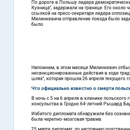
По дороге в Польшу лидера демократических
Кузница", задержали на границе. Его около 
ссылкой на пресс-секретаря лидера оппози
Милинкевича отправление поезда было заде
было.
Напомним, в этом месяце Милинкевич отбыв
несанкционированные действия в ходе тра
шлях", которая прошла 26 апреля текущего г
Что официально известно о смерти польс
В ночь с 5 на 6 апреля в клинике польского
консульства в Гродно 64-летний Рышард Ба
Избитого дипломата обнаружили без сознани
была черепно-мозговая травма.
25 марта дипломат, по настоянию родственн