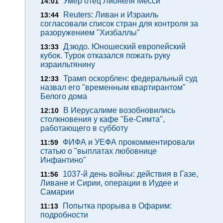
Умер отец Лионеля Месси
14:01
Reuters: Ливан и Израиль
13:44
согласовали список стран для контроля за
разоружением "Хизбаллы"
Дзюдо. Юношеский европейский
13:33
кубок. Турок отказался пожать руку
израильтянину
Трамп оскорблен: федеральный суд
12:33
назвал его "временным квартирантом"
Белого дома
В Иерусалиме возобновились
12:10
столкновения у кафе "Бе-Симта",
работающего в субботу
ФИФА и УЕФА прокомментировали
11:59
статью о "выплатах любовнице
Инфантино"
1037-й день войны: действия в Газе,
11:56
Ливане и Сирии, операции в Иудее и
Самарии
Попытка прорыва в Офарим:
11:13
подробности