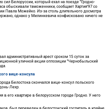
 сил Белоруссии, который ехал на поезде "Гродно-
часа обыскивали таможенники, сообщает Хартия'97 со
ции Павла Можейко. Из-за столь длительного досмотра
ржано, однако у Милинкевича конфисковано ничего не
ал административный арест сроком 15 суток за
диционной уличной акции оппозиции "Чернобыльский
ода.
кого вице-консула
 города Белостока скончался вице-консул польского
донь-Лехр.
я в его квартире в белорусском городе Гродно. У него
иков, был переведен в белостокский госпиталь в крайне