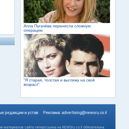
е редакции и устав
Реклама:
advertising@newsru.co.il
и материалов сайта гиперссылка на NEWSru.co.il обязательна.