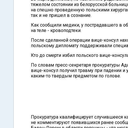
тяжелом состоянии из белорусской больницы
на спешно проведенную польскими хирурга
так и не пришел в сознание.
Как сообщили медики, у пострадавшего в о
на теле - кровоподтеки.
После сделанной операции вице-консул нахо
польскому дипломату поддерживали специа
Кто до смерти избил польского вице-консул
По словам пресс-секретаря прокуратуры Ада
вице-консул получил травму при падении и 
каким-то твердым предметом по голове.
Прокуратура квалифицирует случившееся ка
не комментируют появившихся ранее сооб
Бадон-Лером в области поясницы - что могл