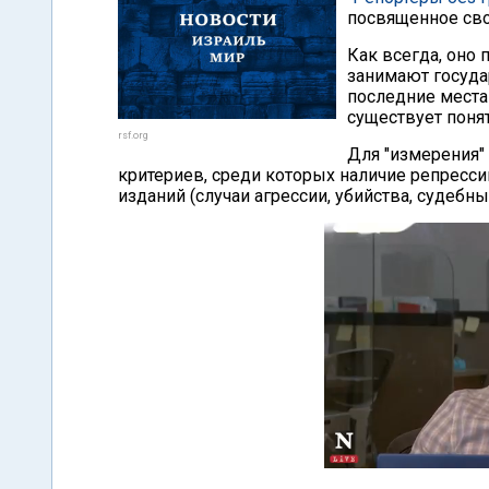
посвященное сво
Как всегда, оно 
занимают государ
последние места 
существует понят
rsf.org
Для "измерения"
критериев, среди которых наличие репресс
изданий (случаи агрессии, убийства, судебны