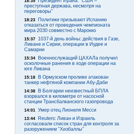
Президент Ирана: "США –
18:35
преступная держава, несмотря на
переговоры"
Политики призывают Испанию
18:23
отказаться от проведения чемпионата
мира 2030 совместно с Марокко
1037-й день войны: действия в Газе,
15:37
Ливане и Сирии, операции в Иудее и
Самарии
Военнослужащий ЦАХАЛа получил
15:34
осколочные ранения в ходе операции на
юге Ливана
В Ормузском проливе атакован
15:18
танкер нефтяной компании Абу-Даби
В Болгарии неизвестный БПЛА
14:38
взорвался в километре от насосной
станции Трансбалканского газопровода
Умер отец Лионеля Месси
14:01
Reuters: Ливан и Израиль
13:44
согласовали список стран для контроля за
разоружением "Хизбаллы"