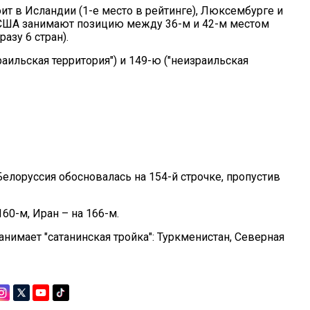
ит в Исландии (1-е место в рейтинге), Люксембурге и
). США занимают позицию между 36-м и 42-м местом
азу 6 стран).
раильская территория") и 149-ю ("неизраильская
 Белоруссия обосновалась на 154-й строчке, пропустив
160-м, Иран – на 166-м.
анимает "сатанинская тройка": Туркменистан, Северная