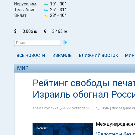
Иерусалим:
19° -
30°
Тель-Авив:
25° -
31°
Эйлат:
28° -
40°
$
3.006 ₪
€
3.463 ₪
ВСЕ НОВОСТИ
ИЗРАИЛЬ
БЛИЖНИЙ ВОСТОК
МИР
МИР
Рейтинг свободы печат
Израиль обогнал Росс
время публикации: 22 октября 2008 г., 13:46 | последнее о
Международная 
"Репортеры без 