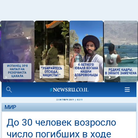
ИСПАНЕЦ ЗРЯ
НАПАЛ НА
РЕЗЕРВИСТА
ЦАХАЛА
22 ОКТЯБРЯ 2009
|
02:11
МИР
До 30 человек возросло
число погибших в ходе