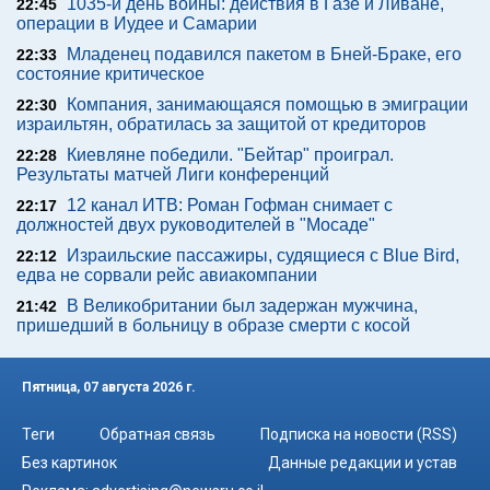
1035-й день войны: действия в Газе и Ливане,
22:45
операции в Иудее и Самарии
Младенец подавился пакетом в Бней-Браке, его
22:33
состояние критическое
Компания, занимающаяся помощью в эмиграции
22:30
израильтян, обратилась за защитой от кредиторов
Киевляне победили. "Бейтар" проиграл.
22:28
Результаты матчей Лиги конференций
12 канал ИТВ: Роман Гофман снимает с
22:17
должностей двух руководителей в "Мосаде"
Израильские пассажиры, судящиеся с Blue Bird,
22:12
едва не сорвали рейс авиакомпании
В Великобритании был задержан мужчина,
21:42
пришедший в больницу в образе смерти с косой
Пятница, 07 августа 2026 г.
Теги
Обратная связь
Подписка на новости (RSS)
Без картинок
Данные редакции и устав