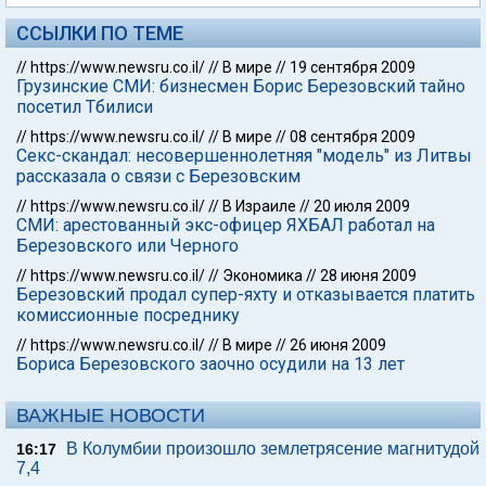
ССЫЛКИ ПО ТЕМЕ
//
https://www.newsru.co.il/
//
В мире
//
19 сентября 2009
Грузинские СМИ: бизнесмен Борис Березовский тайно
посетил Тбилиси
//
https://www.newsru.co.il/
//
В мире
//
08 сентября 2009
Секс-скандал: несовершеннолетняя "модель" из Литвы
рассказала о связи с Березовским
//
https://www.newsru.co.il/
//
В Израиле
//
20 июля 2009
СМИ: арестованный экс-офицер ЯХБАЛ работал на
Березовского или Черного
//
https://www.newsru.co.il/
//
Экономика
//
28 июня 2009
Березовский продал супер-яхту и отказывается платить
комиссионные посреднику
//
https://www.newsru.co.il/
//
В мире
//
26 июня 2009
Бориса Березовского заочно осудили на 13 лет
ВАЖНЫЕ НОВОСТИ
В Колумбии произошло землетрясение магнитудой
16:17
7,4