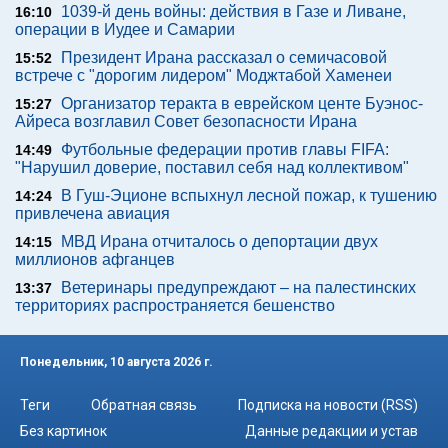
1039-й день войны: действия в Газе и Ливане,
16:10
операции в Иудее и Самарии
Президент Ирана рассказал о семичасовой
15:52
встрече с "дорогим лидером" Моджтабой Хаменеи
Организатор теракта в еврейском центе Буэнос-
15:27
Айреса возглавил Совет безопасности Ирана
Футбольные федерации против главы FIFA:
14:49
"Нарушил доверие, поставил себя над коллективом"
В Гуш-Эционе вспыхнул лесной пожар, к тушению
14:24
привлечена авиация
МВД Ирана отчиталось о депортации двух
14:15
миллионов афганцев
Ветеринары предупреждают – на палестинских
13:37
территориях распространяется бешенство
Понедельник, 10 августа 2026 г.
Теги
Обратная связь
Подписка на новости (RSS)
Без картинок
Данные редакции и устав