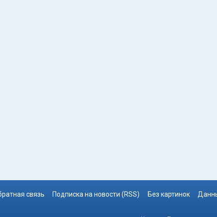
братная связь
Подписка на новости (RSS)
Без картинок
Данны