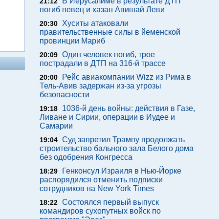
В Иерусалиме в результате ДТП
21:12
погиб певец и хазан Авишай Леви
Хуситы атаковали
20:30
правительственные силы в йеменской
провинции Мариб
Один человек погиб, трое
20:09
пострадали в ДТП на 316-й трассе
Рейс авиакомпании Wizz из Рима в
20:00
Тель-Авив задержан из-за угрозы
безопасности
1036-й день войны: действия в Газе,
19:18
Ливане и Сирии, операции в Иудее и
Самарии
Суд запретил Трампу продолжать
19:04
строительство бального зала Белого дома
без одобрения Конгресса
Генконсул Израиля в Нью-Йорке
18:29
распорядился отменить подписки
сотрудников на New York Times
Состоялся первый выпуск
18:22
командиров сухопутных войск по