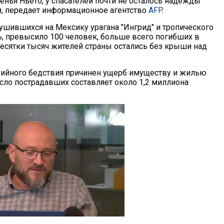
енья Ньето, у спасателей почти не осталось надежды
, передает информационное агентство
AFP
.
ушившихся на Мексику урагана "Ингрид" и тропического
, превысило 100 человек, больше всего погибших в
Десятки тысяч жителей страны остались без крыши над
ихийного бедствия причинен ущерб имуществу и жилью
сло пострадавших составляет около 1,2 миллиона