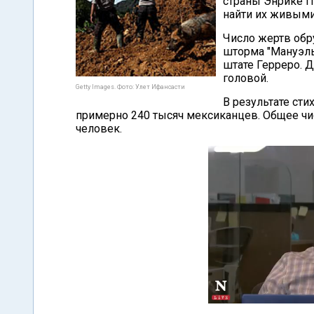
страны Энрике П
найти их живыми
Число жертв обр
шторма "Мануэль
штате Герреро. 
головой.
Getty Images. Фото: Улет Ифансасти
В результате ст
примерно 240 тысяч мексиканцев. Общее чи
человек.