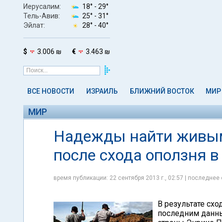
Иерусалим:
18° -
29°
Тель-Авив:
25° -
31°
Эйлат:
28° -
40°
$
3.006 ₪
€
3.463 ₪
ВСЕ НОВОСТИ
ИЗРАИЛЬ
БЛИЖНИЙ ВОСТОК
МИР
МИР
Надежды найти живым
после схода оползня в
время публикации: 22 сентября 2013 г., 02:57 | последнее 
В результате схо
последним данны