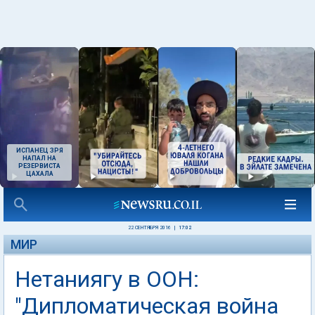
ИСПАНЕЦ ЗРЯ
НАПАЛ НА
РЕЗЕРВИСТА
ЦАХАЛА
22 СЕНТЯБРЯ 2016
|
17:02
МИР
Нетаниягу в ООН:
"Дипломатическая война