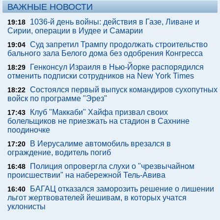
ВАЖНЫЕ НОВОСТИ
1036-й день войны: действия в Газе, Ливане и
19:18
Сирии, операции в Иудее и Самарии
Суд запретил Трампу продолжать строительство
19:04
бального зала Белого дома без одобрения Конгресса
Генконсул Израиля в Нью-Йорке распорядился
18:29
отменить подписки сотрудников на New York Times
Состоялся первый выпуск командиров сухопутных
18:22
войск по программе "Эрез"
Клуб "Маккаби" Хайфа призвал своих
17:43
болельщиков не приезжать на стадион в Сахнине
поодиночке
В Иерусалиме автомобиль врезался в
17:20
ограждение, водитель погиб
Полиция опровергла слухи о "чрезвычайном
16:48
происшествии" на набережной Тель-Авива
БАГАЦ отказался заморозить решение о лишении
16:40
льгот жертвователей йешивам, в которых учатся
уклонисты