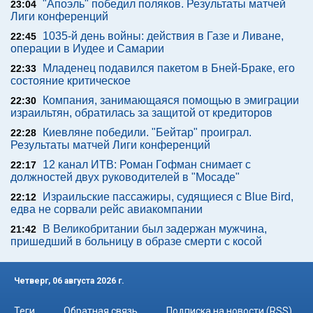
"Апоэль" победил поляков. Результаты матчей
23:04
Лиги конференций
1035-й день войны: действия в Газе и Ливане,
22:45
операции в Иудее и Самарии
Младенец подавился пакетом в Бней-Браке, его
22:33
состояние критическое
Компания, занимающаяся помощью в эмиграции
22:30
израильтян, обратилась за защитой от кредиторов
Киевляне победили. "Бейтар" проиграл.
22:28
Результаты матчей Лиги конференций
12 канал ИТВ: Роман Гофман снимает с
22:17
должностей двух руководителей в "Мосаде"
Израильские пассажиры, судящиеся с Blue Bird,
22:12
едва не сорвали рейс авиакомпании
В Великобритании был задержан мужчина,
21:42
пришедший в больницу в образе смерти с косой
Четверг, 06 августа 2026 г.
Теги
Обратная связь
Подписка на новости (RSS)