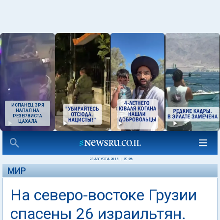
ИСПАНЕЦ ЗРЯ
НАПАЛ НА
РЕЗЕРВИСТА
ЦАХАЛА
23 АВГУСТА 2015
|
20:26
МИР
На северо-востоке Грузии
спасены 26 израильтян.