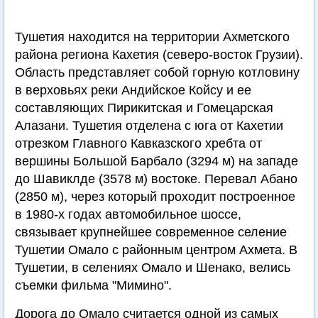
Тушетия находится на территории Ахметского
района региона Кахетия (северо-восток Грузии).
Область представляет собой горную котловину
в верховьях реки Андийское Койсу и ее
составляющих Пирикитская и Гомецарская
Алазани. Тушетия отделена с юга от Кахетии
отрезком Главного Кавказского хребта от
вершины Большой Барбало (3294 м) на западе
до Шавиклде (3578 м) востоке. Перевал Абано
(2850 м), через который проходит построенное
в 1980-х годах автомобильное шоссе,
связывает крупнейшее современное селение
Тушетии Омало c районным центром Ахмета. В
Тушетии, в селениях Омало и Шенако, велись
съемки фильма "Мимино".
Дорога до Омало считается одной из самых