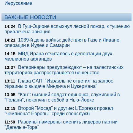
Иерусалиме
ВАЖНЫЕ НОВОСТИ
В Гуш-Эционе вспыхнул лесной пожар, к тушению
14:24
привлечена авиация
1039-й день войны: действия в Газе и Ливане,
14:21
операции в Иудее и Самарии
МВД Ирана отчиталось о депортации двух
14:15
миллионов афганцев
Ветеринары предупреждают – на палестинских
13:37
территориях распространяется бешенство
Глава САП: "Израиль не ответил на запрос
13:11
Украины о выдаче Миндича и Цукермана"
"Кан": бывший солдат-одиночка, служивший в
13:05
"Голани", покончил с собой в Нью-Йорке
Второй "Мосад" и другие: L'Express провел
12:19
"чемпионат Европы" среди спецслужб
Раввины намерены сменить лидеров партии
11:50
"Дегель а-Тора"