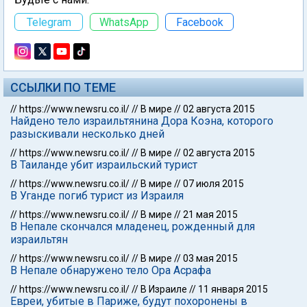
Telegram
WhatsApp
Facebook
ССЫЛКИ ПО ТЕМЕ
//
https://www.newsru.co.il/
//
В мире
//
02 августа 2015
Найдено тело израильтянина Дора Коэна, которого
разыскивали несколько дней
//
https://www.newsru.co.il/
//
В мире
//
02 августа 2015
В Таиланде убит израильский турист
//
https://www.newsru.co.il/
//
В мире
//
07 июля 2015
В Уганде погиб турист из Израиля
//
https://www.newsru.co.il/
//
В мире
//
21 мая 2015
В Непале скончался младенец, рожденный для
израильтян
//
https://www.newsru.co.il/
//
В мире
//
03 мая 2015
В Непале обнаружено тело Ора Асрафа
//
https://www.newsru.co.il/
//
В Израиле
//
11 января 2015
Евреи, убитые в Париже, будут похоронены в