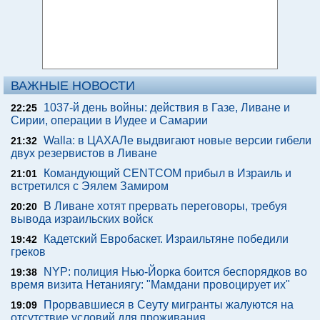
ВАЖНЫЕ НОВОСТИ
1037-й день войны: действия в Газе, Ливане и
22:25
Сирии, операции в Иудее и Самарии
Walla: в ЦАХАЛе выдвигают новые версии гибели
21:32
двух резервистов в Ливане
Командующий CENTCOM прибыл в Израиль и
21:01
встретился с Эялем Замиром
В Ливане хотят прервать переговоры, требуя
20:20
вывода израильских войск
Кадетский Евробаскет. Израильтяне победили
19:42
греков
NYP: полиция Нью-Йорка боится беспорядков во
19:38
время визита Нетаниягу: "Мамдани провоцирует их"
Прорвавшиеся в Сеуту мигранты жалуются на
19:09
отсутствие условий для проживания