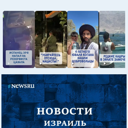
ИСПАНЕЦ ЗРЯ
НАПАЛ НА
РЕЗЕРВИСТА
ЦАХАЛА