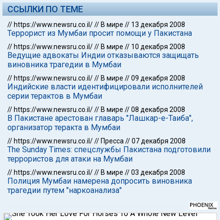
ССЫЛКИ ПО ТЕМЕ
//
https://www.newsru.co.il/
//
В мире
//
13 декабря 2008
Террорист из Мумбаи просит помощи у Пакистана
//
https://www.newsru.co.il/
//
В мире
//
10 декабря 2008
Ведущие адвокаты Индии отказываются защищать
виновника трагедии в Мумбаи
//
https://www.newsru.co.il/
//
В мире
//
09 декабря 2008
Индийские власти идентифицировали исполнителей
серии терактов в Мумбаи
//
https://www.newsru.co.il/
//
В мире
//
08 декабря 2008
В Пакистане арестован главарь "Лашкар-е-Таиба",
организатор теракта в Мумбаи
//
https://www.newsru.co.il/
//
Пресса
//
07 декабря 2008
The Sunday Times: спецслужбы Пакистана подготовили
террористов для атаки на Мумбаи
//
https://www.newsru.co.il/
//
В мире
//
03 декабря 2008
Полиция Мумбаи намерена допросить виновника
трагедии путем "наркоанализа"