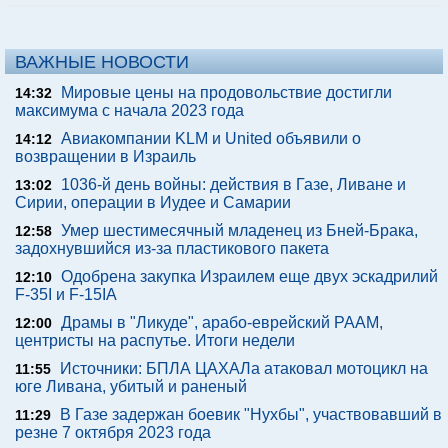
ВАЖНЫЕ НОВОСТИ
Мировые цены на продовольствие достигли
14:32
максимума с начала 2023 года
Авиакомпании KLM и United объявили о
14:12
возвращении в Израиль
1036-й день войны: действия в Газе, Ливане и
13:02
Сирии, операции в Иудее и Самарии
Умер шестимесячный младенец из Бней-Брака,
12:58
задохнувшийся из-за пластикового пакета
Одобрена закупка Израилем еще двух эскадрилий
12:10
F-35I и F-15IA
Драмы в "Ликуде", арабо-еврейский РААМ,
12:00
центристы на распутье. Итоги недели
Источники: БПЛА ЦАХАЛа атаковал мотоцикл на
11:55
юге Ливана, убитый и раненый
В Газе задержан боевик "Нухбы", участвовавший в
11:29
резне 7 октября 2023 года