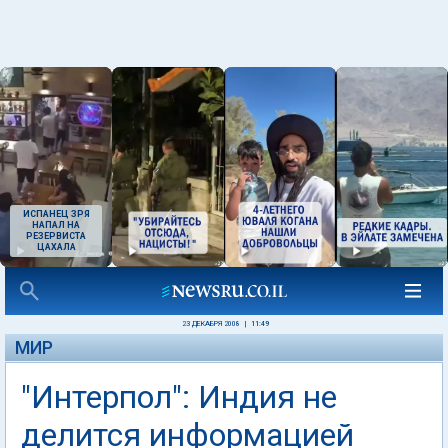
ИСПАНЕЦ ЗРЯ
НАПАЛ НА
РЕЗЕРВИСТА
ЦАХАЛА
23 ДЕКАБРЯ 2008
|
11:49
МИР
"Интерпол": Индия не
делится информацией