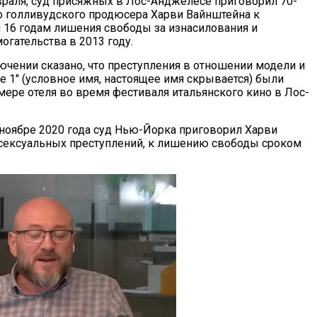
евраля, суд присяжных в Лос-Анджелесе приговорил 70-
 голливудского продюсера Харви Вайнштейна к
16 годам лишения свободы за изнасилования и
огательства в 2013 году.
ючении сказано, что преступления в отношении модели и
e 1" (условное имя, настоящее имя скрывается) были
ере отеля во время фестиваля итальянского кино в Лос-
 ноябре 2020 года суд Нью-Йорка приговорил Харви
 сексуальных преступлений, к лишению свободы сроком