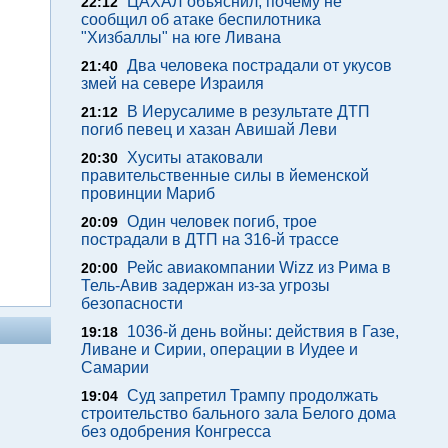
ЦАХАЛ объяснил, почему не
22:12
сообщил об атаке беспилотника
"Хизбаллы" на юге Ливана
Два человека пострадали от укусов
21:40
змей на севере Израиля
В Иерусалиме в результате ДТП
21:12
погиб певец и хазан Авишай Леви
Хуситы атаковали
20:30
правительственные силы в йеменской
провинции Мариб
Один человек погиб, трое
20:09
пострадали в ДТП на 316-й трассе
Рейс авиакомпании Wizz из Рима в
20:00
Тель-Авив задержан из-за угрозы
безопасности
1036-й день войны: действия в Газе,
19:18
Ливане и Сирии, операции в Иудее и
Самарии
Суд запретил Трампу продолжать
19:04
строительство бального зала Белого дома
без одобрения Конгресса