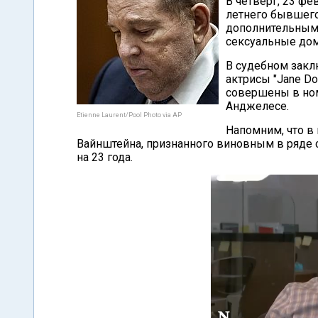
В четверг, 23 ф
летнего бывшего
дополнительным 
сексуальные дом
В судебном закл
актрисы "Jane Do
совершены в ном
Анджелесе.
Etienne Laurent/Pool Photo via AP
Напомним, что в
Вайнштейна, признанного виновным в ряде
на 23 года.