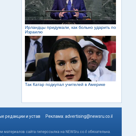
е редакции и устав
Реклама:
advertising@newsru.co.il
и материалов сайта гиперссылка на NEWSru.co.il обязательна.