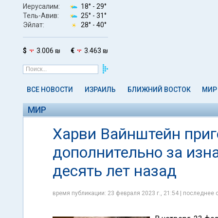
Иерусалим:
18° -
29°
Тель-Авив:
25° -
31°
Эйлат:
28° -
40°
$
3.006 ₪
€
3.463 ₪
ВСЕ НОВОСТИ
ИЗРАИЛЬ
БЛИЖНИЙ ВОСТОК
МИР
МИР
Харви Вайнштейн приг
дополнительно за изн
десять лет назад
время публикации: 23 февраля 2023 г., 21:54 | последнее 