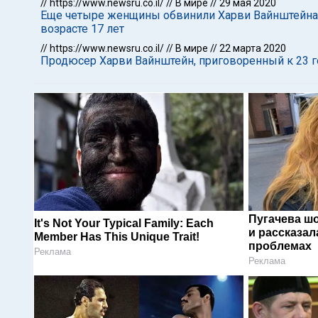
//
https://www.newsru.co.il/
//
В мире
//
29 мая 2020
Еще четыре женщины обвинили Харви Вайнштейна в 
возрасте 17 лет
//
https://www.newsru.co.il/
//
В мире
//
22 марта 2020
Продюсер Харви Вайнштейн, приговоренный к 23 
Пугачева ш
It's Not Your Typical Family: Each
и рассказал
Member Has This Unique Trait!
проблемах
Реклама
Реклама