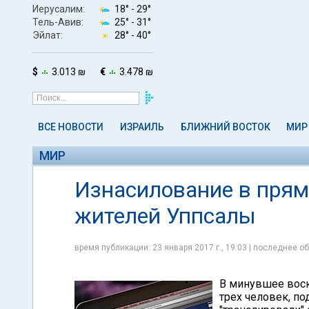
Иерусалим:
18° -
29°
Тель-Авив:
25° -
31°
Эйлат:
28° -
40°
$
3.013 ₪
€
3.478 ₪
ВСЕ НОВОСТИ
ИЗРАИЛЬ
БЛИЖНИЙ ВОСТОК
МИР
МИР
Изнасилование в прям
жителей Уппсалы
время публикации: 23 января 2017 г., 19:03 | последнее об
В минувшее воск
трех человек, п