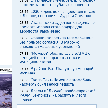
В Таиланде ученик открыл стрельбу
09:03
в школе: множество убитых и раненых
1036-й день войны: действия в Газе
08:54
и Ливане, операции в Иудее и Самарии
Итальянский суд отменил сделку по
08:32
поставке израильского радара для
аэропорта Фьюмичино
Франция запретила телемаркетинг
07:55
без прямого согласия. В Марокко
опасаются массовых увольнений
"Мекорот" обратилась в БАГАЦ с
07:36
петицией против правительства и
муниципалитетов
В районе Бат-Яма утонул молодой
07:17
мужчина
Около Бейт-Шемеша автомобиль
07:09
насмерть сбил велосипедиста
Драмы в "Ликуде", арабо-еврейский
07:07
РААМ, центристы на распутье. Итоги
недели