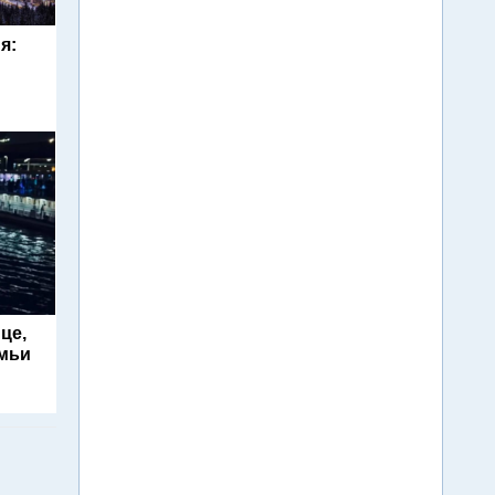
я:
це,
емьи