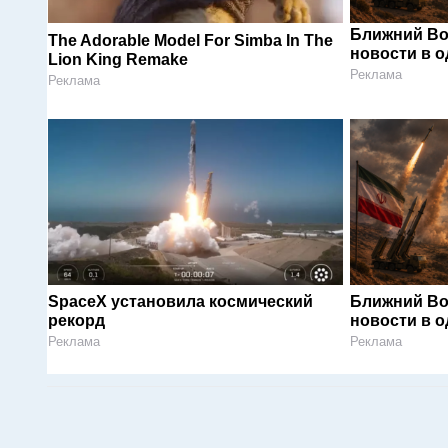
Ближний Во
The Adorable Model For Simba In The
новости в 
Lion King Remake
Реклама
Реклама
SpaceX установила космический
Ближний Во
рекорд
новости в 
Реклама
Реклама