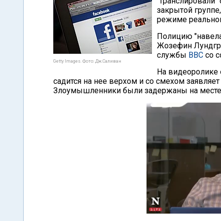
"транслировали" 
закрытой группе
режиме реально
Полицию "навела"
Жозефин Лундгре
службы
ВВС
со с
Getty Images. Фото: Дж.Саливан
На видеоролике 
садится на нее верхом и со смехом заявляет 
Злоумышленники были задержаны на месте п