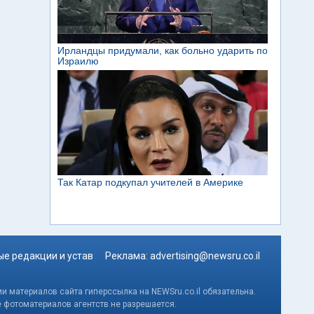
е редакции и устав
Реклама:
advertising@newsru.co.il
и материалов сайта гиперссылка на NEWSru.co.il обязательна.
е фотоматериалов агентств не разрешается.