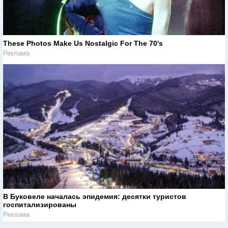
These Photos Make Us Nostalgic For The 70's
Реклама
В Буковеле началась эпидемия: десятки туристов
госпитализированы
Реклама