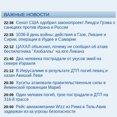
ВАЖНЫЕ НОВОСТИ
Сенат США одобрил законопроект Линдси Грэма о
22:38
санкциях против Ирана и России
1036-й день войны: действия в Газе, Ливане и
22:35
Сирии, операции в Иудее и Самарии
ЦАХАЛ объяснил, почему не сообщил об атаке
22:12
беспилотника "Хизбаллы" на юге Ливана
Два человека пострадали от укусов змей на
21:40
севере Израиля
В Иерусалиме в результате ДТП погиб певец и
21:12
хазан Авишай Леви
Хуситы атаковали правительственные силы в
20:30
йеменской провинции Мариб
Один человек погиб, трое пострадали в ДТП на
20:09
316-й трассе
Рейс авиакомпании Wizz из Рима в Тель-Авив
20:00
задержан из-за угрозы безопасности