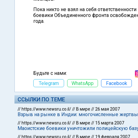
Пока никто не взял на себя ответственности
боевики Объединенного фронта освобождения
года.
Будьте с нами:
Telegram
WhatsApp
Facebook
ССЫЛКИ ПО ТЕМЕ
//
https://www.newsru.co.il/
//
В мире
//
26 мая 2007
Взрыв на рынке в Индии: многочисленные жертвы
//
https://www.newsru.co.il/
//
В мире
//
15 марта 2007
Маоистские боевики уничтожили полицейскую базу
//
https://www.newsru.co.il/
//
В мире
//
19 февраля 2007