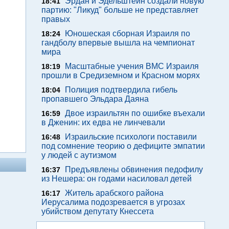
Эрдан и Эдельштейн создали новую
18:41
партию: "Ликуд" больше не представляет
правых
Юношеская сборная Израиля по
18:24
гандболу впервые вышла на чемпионат
мира
Масштабные учения ВМС Израиля
18:19
прошли в Средиземном и Красном морях
Полиция подтвердила гибель
18:04
пропавшего Эльдара Даяна
Двое израильтян по ошибке въехали
16:59
в Дженин: их едва не линчевали
Израильские психологи поставили
16:48
под сомнение теорию о дефиците эмпатии
у людей с аутизмом
Предъявлены обвинения педофилу
16:37
из Нешера: он годами насиловал детей
Житель арабского района
16:17
Иерусалима подозревается в угрозах
убийством депутату Кнессета