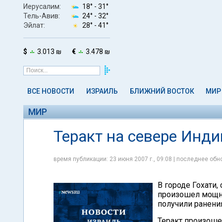
Иерусалим:
18° -
31°
Тель-Авив:
24° -
32°
Эйлат:
28° -
41°
$
3.013 ₪
€
3.478 ₪
ВСЕ НОВОСТИ
ИЗРАИЛЬ
БЛИЖНИЙ ВОСТОК
МИР
МИР
Теракт на севере Инд
время публикации: 23 июня 2007 г., 09:08 | последнее обно
В городе Гохати,
произошел мощны
получили ранения
Теракт произоше