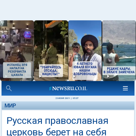
ИСПАНЕЦ ЗРЯ
НАПАЛ НА
РЕЗЕРВИСТА
ЦАХАЛА
23 ИЮНЯ 2009
|
05:37
МИР
Русская православная
церковь берет на себя