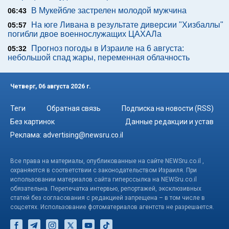
В Мукейбле застрелен молодой мужчина
06:43
На юге Ливана в результате диверсии "Хизбаллы"
05:57
погибли двое военнослужащих ЦАХАЛа
Прогноз погоды в Израиле на 6 августа:
05:32
небольшой спад жары, переменная облачность
Четверг, 06 августа 2026 г.
Теги
Обратная связь
Подписка на новости (RSS)
Без картинок
Данные редакции и устав
Реклама:
advertising@newsru.co.il
Все права на материалы, опубликованные на сайте NEWSru.co.il ,
охраняются в соответствии с законодательством Израиля. При
использовании материалов сайта гиперссылка на NEWSru.co.il
обязательна. Перепечатка интервью, репортажей, эксклюзивных
статей без согласования с редакцией запрещена – в том числе в
соцсетях. Использование фотоматериалов агентств не разрешается.