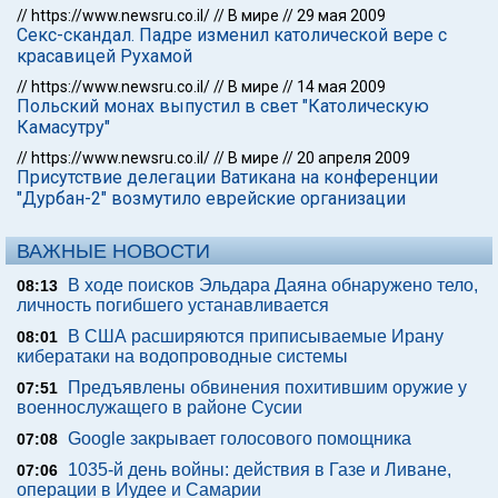
//
https://www.newsru.co.il/
//
В мире
//
29 мая 2009
Секс-скандал. Падре изменил католической вере с
красавицей Рухамой
//
https://www.newsru.co.il/
//
В мире
//
14 мая 2009
Польский монах выпустил в свет "Католическую
Камасутру"
//
https://www.newsru.co.il/
//
В мире
//
20 апреля 2009
Присутствие делегации Ватикана на конференции
"Дурбан-2" возмутило еврейские организации
ВАЖНЫЕ НОВОСТИ
В ходе поисков Эльдара Даяна обнаружено тело,
08:13
личность погибшего устанавливается
В США расширяются приписываемые Ирану
08:01
кибератаки на водопроводные системы
Предъявлены обвинения похитившим оружие у
07:51
военнослужащего в районе Сусии
Google закрывает голосового помощника
07:08
1035-й день войны: действия в Газе и Ливане,
07:06
операции в Иудее и Самарии